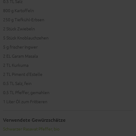
0.5
TL Salz
800
g Kartoffeln
250
g Tiefkühl-Erbsen
2
Stück Zwiebeln
5
Stück Knoblauchzehen
5
g frischer Ingwer
2
EL Garam Masala
2
TL Kurkuma
2
TL Piment d'Estelle
0.5
TL Salz, fein
0.5
TL Pfeffer, gemahlen
1
Liter Öl zum Frittieren
Verwendete Gewürzschätze
Schwarzer Rasavat Pfeffer, bio