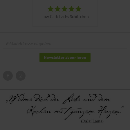
030bbq C
Low Carb Lachs Schiffchen
Newsletter abonnieren