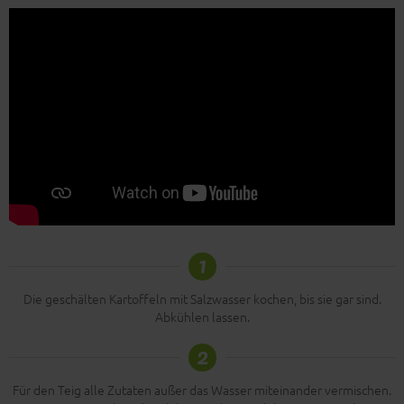
1
Die geschälten Kartoffeln mit Salzwasser kochen, bis sie gar sind.
Abkühlen lassen.
2
Für den Teig alle Zutaten außer das Wasser miteinander vermischen.