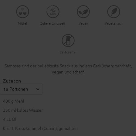
Mittel
Zubereitungszeit
Vegan
Vegetarisch
Laktosefrei
Samosas sind der beliebteste Snack aus Indiens Garküchen: nahrhaft,
vegan und scharf.
Zutaten
400
g Mehl
250
ml kaltes Wasser
4
EL Öl
0.5
TL Kreuzkümmel (Cumin), gemahlen