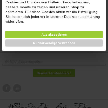
Cookies und Cookies von Dritten. Diese helfen uns,
und aus diesem Grund wird sich einer unser Mitarbeiter
bessere Inhalte zu zeigen und unseren Shop zu
schnellstmöglich per E-Mail oder Telefon mit sämtlichen
optimieren. Für diese Cookies bitten wir um Einwilligung.
Informationen melden.
Sie lassen sich jederzeit in unserer Datenschutzerklärung
widerrufen.
Alle akzeptieren
Nur notwendige verwenden
Newsletter abonnieren