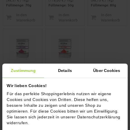
(98,57 € / 1kg)
(178,00 € / 1kg)
(98,75 € / 1kg)
Füllmenge: 70g
Füllmenge: 50g
Füllmenge: 80g
In den
In den
In den
Warenkorb
Warenkorb
Warenkorb
100%
100% Erdbeere,
Zustimmung
Details
Über Cookies
Johannisbeere,
bio
bio
Wir lieben Cookies!
7,90 €
8,90 €
Für das perfekte Shoppingerlebnis nutzen wir eigene
Inkl. 7% MwSt.
Inkl. 7% MwSt.
Cookies und Cookies von Dritten. Diese helfen uns,
(131,67 € / 1kg)
(178,00 € / 1kg)
bessere Inhalte zu zeigen und unseren Shop zu
Füllmenge: 60g
Füllmenge: 50g
optimieren. Für diese Cookies bitten wir um Einwilligung.
In den
In den
Sie lassen sich jederzeit in unserer Datenschutzerklärung
Warenkorb
Warenkorb
widerrufen.