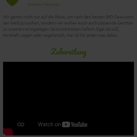
Weitere Rezepte
Wir gehen nicht nur auf die Reise, um nach den besten BIO-Gewürzen
der Welt zu suchen, sondern wir wollen euch auch passende Gerichte
zu unseren einzigartigen Gewürzschätzen liefern. Egal ob süß,
herzhaft, vegan oder vegetarisch, hier ist für jeden was dabei.
Zubereitung