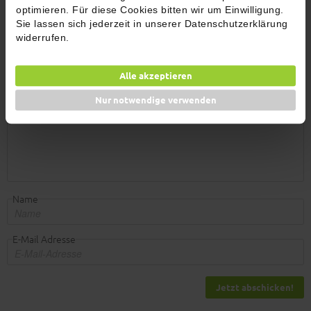
optimieren. Für diese Cookies bitten wir um Einwilligung.
Sie lassen sich jederzeit in unserer Datenschutzerklärung
Kommentare (1)
widerrufen.
Jetzt bewerten
Alle akzeptieren
Nur notwendige verwenden
Name
E-Mail Adresse
Jetzt abschicken!