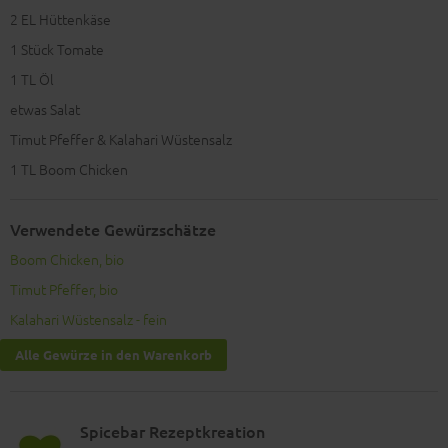
2
EL Hüttenkäse
1
Stück Tomate
1
TL Öl
etwas Salat
Timut Pfeffer & Kalahari Wüstensalz
1
TL Boom Chicken
Verwendete Gewürzschätze
Boom Chicken, bio
Timut Pfeffer, bio
Kalahari Wüstensalz - fein
Alle Gewürze in den Warenkorb
Spicebar Rezeptkreation