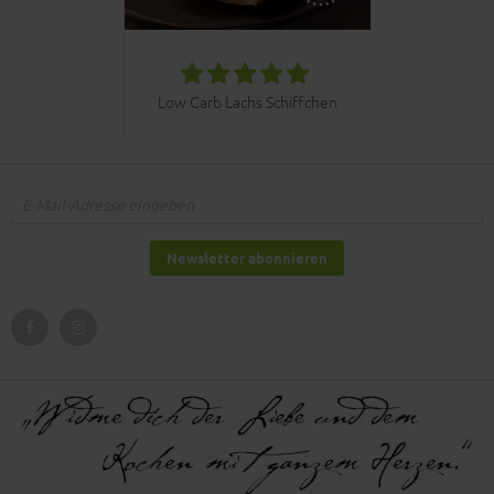
030bbq C
Low Carb Lachs Schiffchen
Newsletter abonnieren