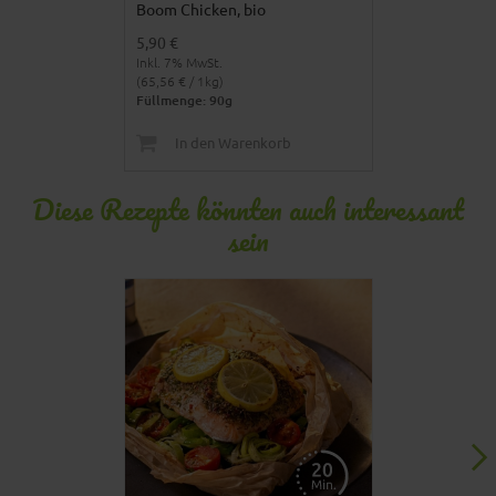
Boom Chicken, bio
Timut Pfeffer
5,90 €
6,90 €
Inkl. 7% MwSt.
Inkl. 7% MwSt.
(65,56 € / 1kg)
(153,33 € / 1kg)
Füllmenge: 90g
Füllmenge: 45
In den Warenkorb
In den 
Diese Rezepte könnten auch interessant
sein