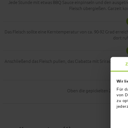
Jede Stunde mit etwas BBQ Sauce einpinseln und den ausgetre
Fleisch übergießen. Garzeit ko
Das Fleisch sollte eine Kerntemperatur von ca. 90-92 Grad errei
dort ru
Anschließend das Fleisch pullen, das Ciabatta mit Sriracha-Mayo
Z
Fleisch-
Wir l
Für d
Oben die gepickelten Zwiebeln 
von D
zu op
jeder
Guten