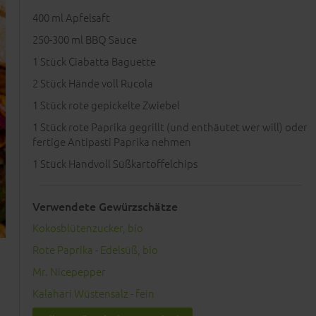
400
ml Apfelsaft
250-300
ml BBQ Sauce
1
Stück Ciabatta Baguette
2
Stück Hände voll Rucola
1
Stück rote gepickelte Zwiebel
1
Stück rote Paprika gegrillt (und enthäutet wer will) oder
fertige Antipasti Paprika nehmen
1
Stück Handvoll Süßkartoffelchips
Verwendete Gewürzschätze
Kokosblütenzucker, bio
Rote Paprika - Edelsüß, bio
Mr. Nicepepper
Kalahari Wüstensalz - fein