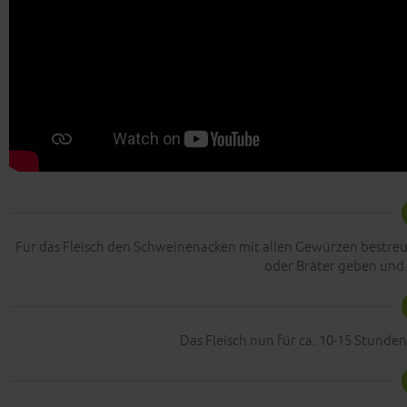
Für das Fleisch den Schweinenacken mit allen Gewürzen bestreuen
oder Bräter geben und
Das Fleisch nun für ca. 10-15 Stunde