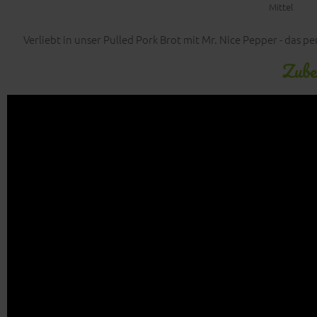
Mittel
Verliebt in unser Pulled Pork Brot mit Mr. Nice Pepper - das 
Zube