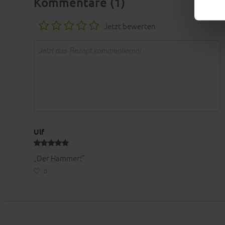
Kommentare (1)
Jetzt bewerten
Ulf
„Der Hammer!”
0