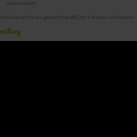
Zubereitungszeit
perfekte Gericht für ein gemütliches BBQ mit Freunden und Familie
reitung