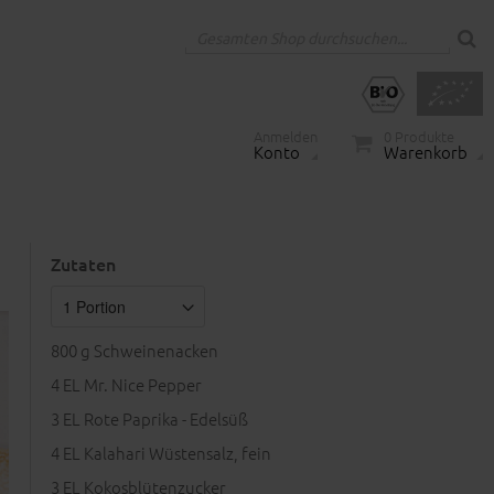
Anmelden
0
Produkte
Konto
Warenkorb
Zutaten
800
g Schweinenacken
4
EL Mr. Nice Pepper
3
EL Rote Paprika - Edelsüß
4
EL Kalahari Wüstensalz, fein
3
EL Kokosblütenzucker