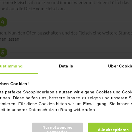
tenen Fleischsaft nutzen und immer wieder mit einem Löffel das
mmt auf die Dicke vom Fleisch an.
4
chen. Nun den Ofen ausschalten und das Fleisch eine weitere Stund
hen lassen.
5
, Rucola und Paprika belegen. Dann darauf das Fleisch mit der BBQ
ustimmung
Details
Über Cooki
Sauce geben.
6
ieben Cookies!
as perfekte Shoppingerlebnis nutzen wir eigene Cookies und Cook
und Chips verteilen und anrichten.
ritten. Diese helfen uns, bessere Inhalte zu zeigen und unseren 
7
timieren. Für diese Cookies bitten wir um Einwilligung. Sie lassen 
zeit in unserer Datenschutzerklärung widerrufen.
 Appetit!
Nur notwendige
Alle akzeptieren
verwenden