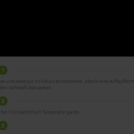
1
 und diese gut ins Fleisch einmassieren. Alles in eine Auflauffor
 den Apfelsaft dazugeben.
2
n bei 110 Grad Umluft Temperatur garen.
3