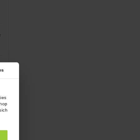
e
-
es
ies
Shop
sich