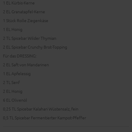
1
EL Kürbis-Kerne
2
EL Granatapfel-Kerne
1
Stück Rolle Ziegenkäse
1
EL Honig
2
TL Spicebar Wilder Thymian
2
EL Spicebar Crunchy Brot-Topping
Für das DRESSING:
2
EL Saft von Mandarinen
1
EL Apfelessig
2
TL Senf
2
EL Honig
6
EL Olivenöl
0,25
TL Spicebar Kalahari Wüstensalz, fein
0,5
TL Spicebar Fermentierter Kampot-Pfeffer