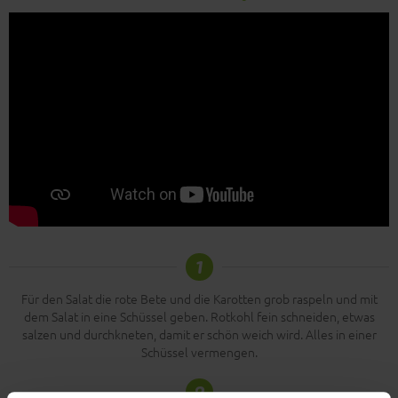
1
Für den Salat die rote Bete und die Karotten grob raspeln und mit
dem Salat in eine Schüssel geben. Rotkohl fein schneiden, etwas
salzen und durchkneten, damit er schön weich wird. Alles in einer
Schüssel vermengen.
2