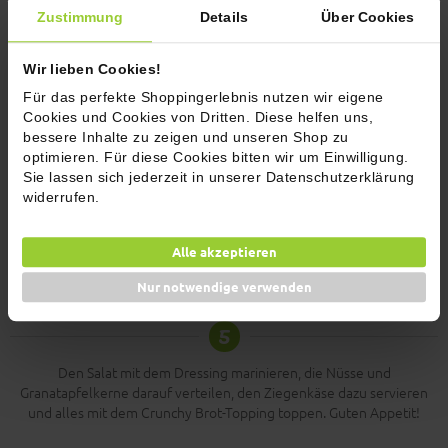
Zustimmung
Details
Über Cookies
Die Pistazien, Cashews und Kürbiskerne in einer Pfanne ohne Fett
kurz anrösten.
Wir lieben Cookies!
3
Für das perfekte Shoppingerlebnis nutzen wir eigene
Cookies und Cookies von Dritten. Diese helfen uns,
Den Ziegenkäse mit Honig und unserem wilden Thymian bestreuen,
bessere Inhalte zu zeigen und unseren Shop zu
um diesen im 230 Grad heißen Ofen (Grillfunktion oder Oberhitze) für
optimieren. Für diese Cookies bitten wir um Einwilligung.
3-4 Min. goldbraun karamellisieren zu lassen (oder alternativ mit
Sie lassen sich jederzeit in unserer Datenschutzerklärung
einem Brenner flambieren).
widerrufen.
4
Alle akzeptieren
In der Zwischenzeit alle Zutaten für das Dressing mit einem
Nur notwendige verwenden
Pürierstab oder Mixer zu einem sämigen Dressing mixen.
5
Den Salat mit dem Dressing marinieren, die Nüsse und
Granatapfelkerne darauf verteilen, den Ziegenkäse dazu servieren
und alles mit dem Crunchy Brot-Topping toppen. Guten Appetit!