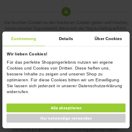
4
Die feuchten Zutaten zu den trockenen Zutaten geben und mischen,
bis ein weicher Teig entsteht. Wenn sich der Teig zu klebrig anfühlt,
etwas mehr Mehl hinzufügen; wenn er zu trocken ist, einen Spritzer
Zustimmung
Details
Über Cookies
Pflanzenmilch hinzufügen.
5
Wir lieben Cookies!
Für das perfekte Shoppingerlebnis nutzen wir eigene
Die Arbeitsfläche bemehlen und den Teig etwa 0,8 cm dick ausrollen
Cookies und Cookies von Dritten. Diese helfen uns,
und mit den Plätzchenformen ausstechen.
bessere Inhalte zu zeigen und unseren Shop zu
6
optimieren. Für diese Cookies bitten wir um Einwilligung.
Sie lassen sich jederzeit in unserer Datenschutzerklärung
widerrufen.
Die Plätzchen auf dem Blech etwa 10-12 Minuten backen oder bis die
Ränder gerade anfangen, golden zu werden (die Kekse sollen weich
bleiben).
Alle akzeptieren
7
Nur notwendige verwenden
Die Kekse auf einem Gitterrost vollständig abkühlen lassen.