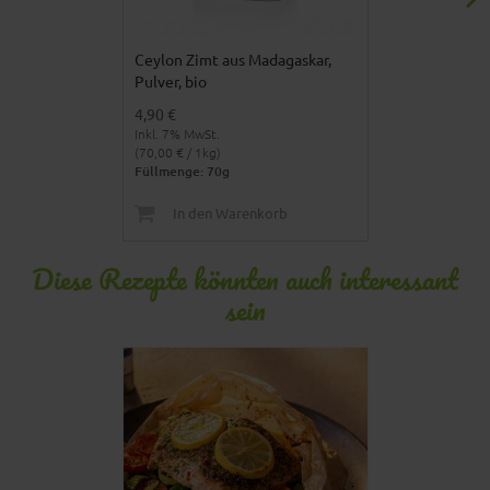
Ceylon Zimt aus Madagaskar,
Salted Carame
Pulver, bio
4,90 €
5,90 €
Inkl. 7% MwSt.
Inkl. 7% MwSt.
(70,00 € / 1kg)
(45,38 € / 1kg)
Füllmenge: 70g
Füllmenge: 13
In den Warenkorb
In den 
Diese Rezepte könnten auch interessant
sein