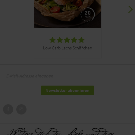
030bbq C
Low Carb Lachs Schiffchen
Newsletter abonnieren