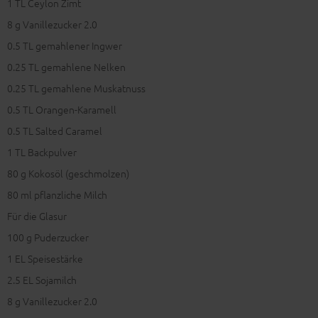
1
TL Ceylon Zimt
8
g Vanillezucker 2.0
0.5
TL gemahlener Ingwer
0.25
TL gemahlene Nelken
0.25
TL gemahlene Muskatnuss
0.5
TL Orangen-Karamell
0.5
TL Salted Caramel
1
TL Backpulver
80
g Kokosöl (geschmolzen)
80
ml pflanzliche Milch
Für die Glasur
100
g Puderzucker
1
EL Speisestärke
2.5
EL Sojamilch
8
g Vanillezucker 2.0