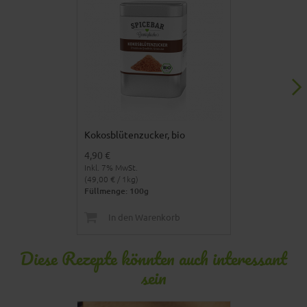
Kokosblütenzucker, bio
Rotes Thai Cu
4,90 €
5,90 €
Inkl. 7% MwSt.
Inkl. 7% MwSt.
(49,00 € / 1kg)
(73,75 € / 1kg)
Füllmenge: 100g
Füllmenge: 80
In den Warenkorb
In den 
Diese Rezepte könnten auch interessant
sein