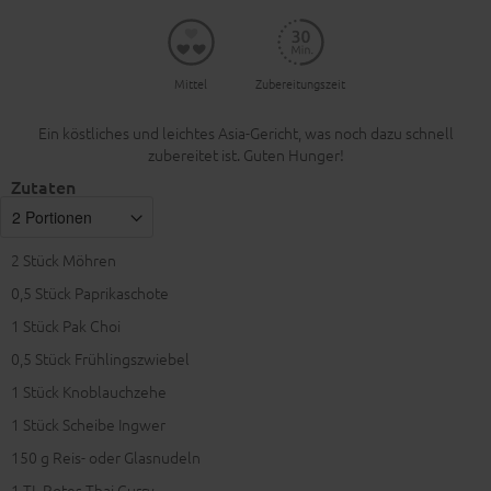
Mittel
Zubereitungszeit
Ein köstliches und leichtes Asia-Gericht, was noch dazu schnell
zubereitet ist. Guten Hunger!
Zutaten
2
Stück Möhren
0,5
Stück Paprikaschote
1
Stück Pak Choi
0,5
Stück Frühlingszwiebel
1
Stück Knoblauchzehe
1
Stück Scheibe Ingwer
150
g Reis- oder Glasnudeln
1
TL Rotes Thai Curry