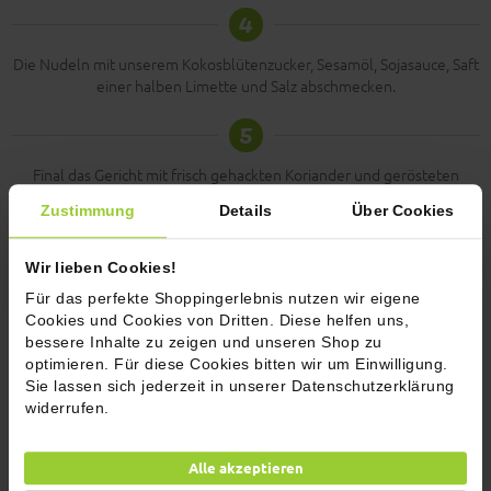
4
Die Nudeln mit unserem Kokosblütenzucker, Sesamöl, Sojasauce, Saft
einer halben Limette und Salz abschmecken.
5
Final das Gericht mit frisch gehackten Koriander und gerösteten
Cashewkernen garnieren.
Zustimmung
Details
Über Cookies
Kommentare (1)
Wir lieben Cookies!
Für das perfekte Shoppingerlebnis nutzen wir eigene
Jetzt bewerten
Cookies und Cookies von Dritten. Diese helfen uns,
bessere Inhalte zu zeigen und unseren Shop zu
optimieren. Für diese Cookies bitten wir um Einwilligung.
Sie lassen sich jederzeit in unserer Datenschutzerklärung
widerrufen.
Alle akzeptieren