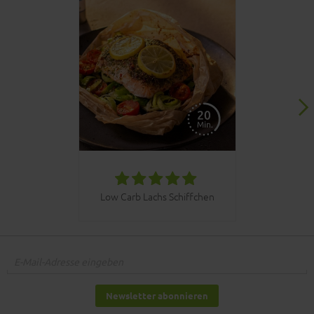
030bbq C
Low Carb Lachs Schiffchen
Newsletter abonnieren