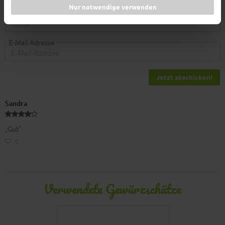
Nur notwendige verwenden
Name
E-Mail Adresse
Jetzt abschicken!
Sandra
„Gut”
0
Verwendete Gewürzschätze