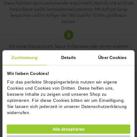
Diese Röllchen dann nacheinander erst in Mehl, dann Ei und am Ende
Panko (feine weiße Semmelbrösel) panieren. Mit Airfryer Spray
besprühen und im Airfryer bei 180 Grad für 10 Min. goldbraun
backen.
3
Mit etwas Kräuterquark, Sauce Hollandaise oder einem anderen
leckeren Dip servieren.
Zustimmung
Details
Über Cookies
Kommentare (1)
Wir lieben Cookies!
Jetzt bewerten
Für das perfekte Shoppingerlebnis nutzen wir eigene
Cookies und Cookies von Dritten. Diese helfen uns,
bessere Inhalte zu zeigen und unseren Shop zu
optimieren. Für diese Cookies bitten wir um Einwilligung.
Sie lassen sich jederzeit in unserer Datenschutzerklärung
widerrufen.
Alle akzeptieren