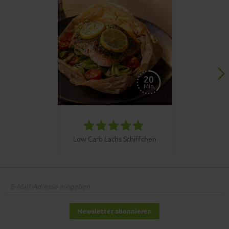
030bbq C
Low Carb Lachs Schiffchen
Newsletter abonnieren