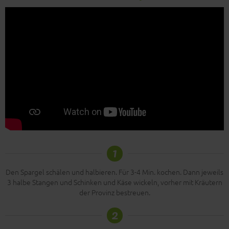
1
Den Spargel schälen und halbieren. Für 3-4 Min. kochen. Dann jeweils
3 halbe Stangen und Schinken und Käse wickeln, vorher mit Kräutern
der Provinz bestreuen.
2