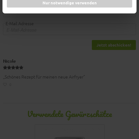
Nur notwendige verwenden
Name
E-Mail Adresse
Jetzt abschicken!
Nicole
„Schönes Rezept für meinen neue Airfryer”
0
Verwendete Gewürzschätze