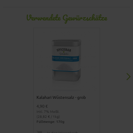
Verwendete Gewürzschätze
Kalahari Wüstensalz - grob
Kräuter der P
4,90 €
4,90 €
Inkl. 7% MwSt.
Inkl. 7% MwSt.
(28,82 € / 1kg)
(245,00 € / 1kg)
Füllmenge: 170g
Füllmenge: 20
In den Warenkorb
In den 