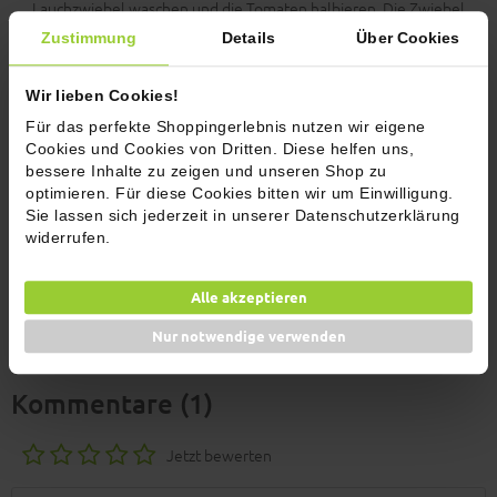
Lauchzwiebel waschen und die Tomaten halbieren. Die Zwiebel
schälen und in Scheiben schneiden.
Zustimmung
Details
Über Cookies
7
Wir lieben Cookies!
Den Focaccia-Belag entweder wild oder nach einem schönen Muster
Für das perfekte Shoppingerlebnis nutzen wir eigene
auf den Teig legen.
Cookies und Cookies von Dritten. Diese helfen uns,
bessere Inhalte zu zeigen und unseren Shop zu
8
optimieren. Für diese Cookies bitten wir um Einwilligung.
Sie lassen sich jederzeit in unserer Datenschutzerklärung
Den Fladen mit Olivenöl bestreichen, mit unserem Italienischem
widerrufen.
Topping und Sesam bestreuen und circa 25 Minuten backen.
9
Alle akzeptieren
Nur notwendige verwenden
Fast zu schön zum Abbeißen!
Kommentare (1)
Jetzt bewerten