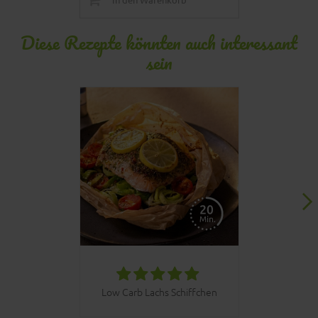
Diese Rezepte könnten auch interessant
sein
030bbq C
Low Carb Lachs Schiffchen