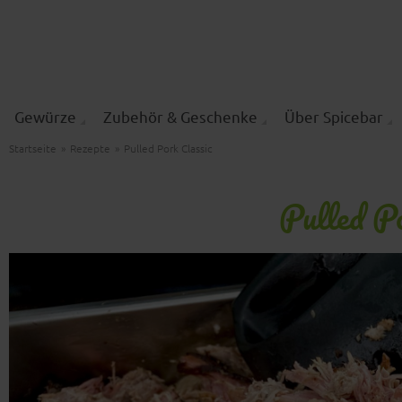
Gewürze
Zubehör & Geschenke
Über Spicebar
Startseite
»
Rezepte
»
Pulled Pork Classic
Pulled P