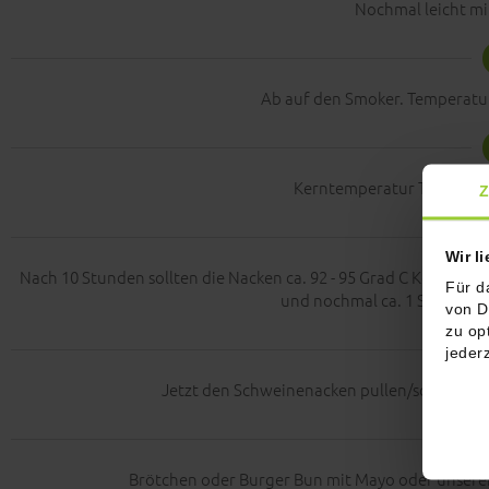
Nochmal leicht mi
Ab auf den Smoker. Temperatur 
Kerntemperatur Thermomet
Z
Wir l
Nach 10 Stunden sollten die Nacken ca. 92 - 95 Grad C Kerntem
Für d
und nochmal ca. 1 Stunde in
von D
zu op
jeder
Jetzt den Schweinenacken pullen/schredder
Brötchen oder Burger Bun mit Mayo oder unsere