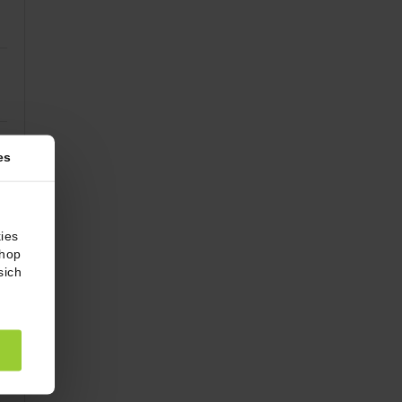
es
ies
Shop
sich