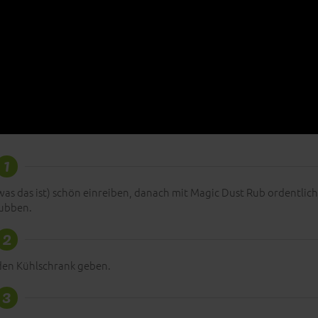
1
as das ist) schön einreiben, danach mit Magic Dust Rub ordentlich
ubben.
2
 den Kühlschrank geben.
3