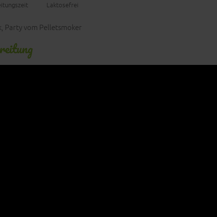
itungszeit
Laktosefrei
rk, Party vom Pelletsmoker
reitung