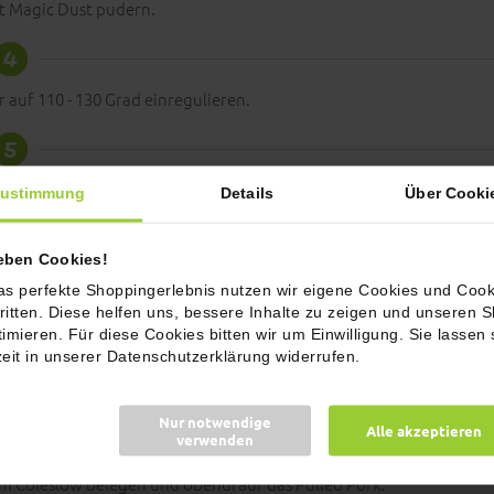
t Magic Dust pudern.
4
auf 110 - 130 Grad einregulieren.
5
er in einen Nacken stecken.
ustimmung
Details
Über Cooki
6
ieben Cookies!
peratur haben. Die Nacken in Butcherpaper und ALUFolie einpacken
as perfekte Shoppingerlebnis nutzen wir eigene Cookies und Cook
 einer Thermobox ruhen lassen.
ritten. Diese helfen uns, bessere Inhalte zu zeigen und unseren 
timieren. Für diese Cookies bitten wir um Einwilligung. Sie lassen 
7
zeit in unserer Datenschutzerklärung widerrufen.
n und bei Bedarf mit etwas BBQ Sauce mischen.
Nur notwendige
8
Alle akzeptieren
verwenden
m Coleslow belegen und obendrauf das Pulled Pork.