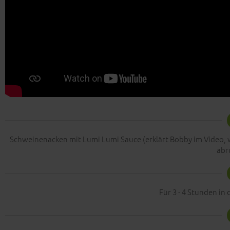
Schweinenacken mit Lumi Lumi Sauce (erklärt Bobby im Video, w
abr
Für 3 - 4 Stunden in