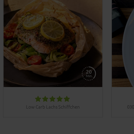
Low Carb Lachs Schiffchen
030