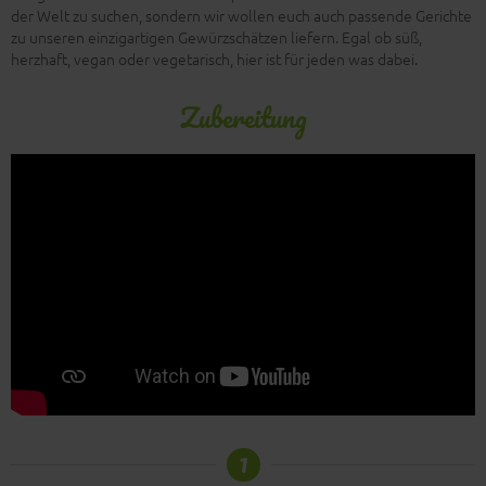
der Welt zu suchen, sondern wir wollen euch auch passende Gerichte
zu unseren einzigartigen Gewürzschätzen liefern. Egal ob süß,
herzhaft, vegan oder vegetarisch, hier ist für jeden was dabei.
Zubereitung
1