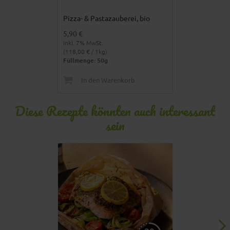
Pizza- & Pastazauberei, bio
5,90 €
Inkl. 7% MwSt.
(118,00 € / 1kg)
Füllmenge: 50g
In den Warenkorb
Diese Rezepte könnten auch interessant
sein