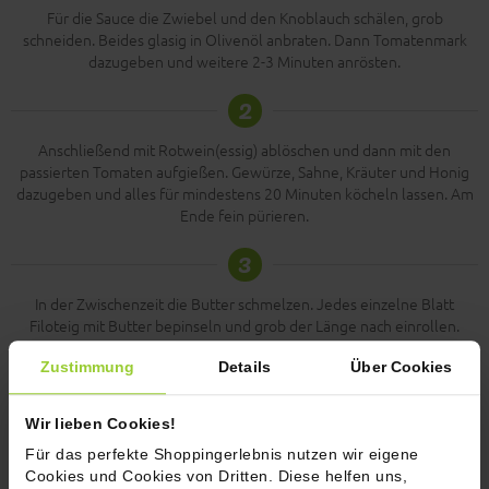
Für die Sauce die Zwiebel und den Knoblauch schälen, grob
schneiden. Beides glasig in Olivenöl anbraten. Dann Tomatenmark
dazugeben und weitere 2-3 Minuten anrösten.
2
Anschließend mit Rotwein(essig) ablöschen und dann mit den
passierten Tomaten aufgießen. Gewürze, Sahne, Kräuter und Honig
dazugeben und alles für mindestens 20 Minuten köcheln lassen. Am
Ende fein pürieren.
3
In der Zwischenzeit die Butter schmelzen. Jedes einzelne Blatt
Filoteig mit Butter bepinseln und grob der Länge nach einrollen.
4
Zustimmung
Details
Über Cookies
In eine Auflaufform eine Kelle Sauce hineingeben und die
Wir lieben Cookies!
Strudelteigblätter schneckenförmig einrollen und hineinsetzen.
Für das perfekte Shoppingerlebnis nutzen wir eigene
5
Cookies und Cookies von Dritten. Diese helfen uns,