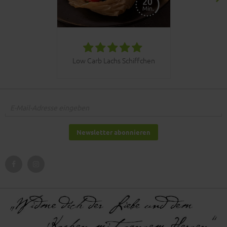
030bbq C
Low Carb Lachs Schiffchen
Newsletter abonnieren