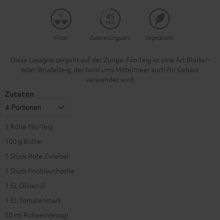
Mittel
Zubereitungszeit
Vegetarisch
Diese Lasagne zergeht auf der Zunge. Filo-Teig ist eine Art Blätter-
oder Strudelteig, der rund ums Mittelmeer auch für Gebäck
verwendet wird.
Zutaten
1 Rolle Filo-Teig
100
g Butter
1
Stück Rote Zwiebel
1
Stück Knoblauchzehe
1
EL Olivenöl
1
EL Tomatenmark
50
ml Rotwein(essig)