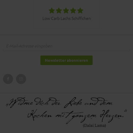
030bbq C
Low Carb Lachs Schiffchen
Newsletter abonnieren