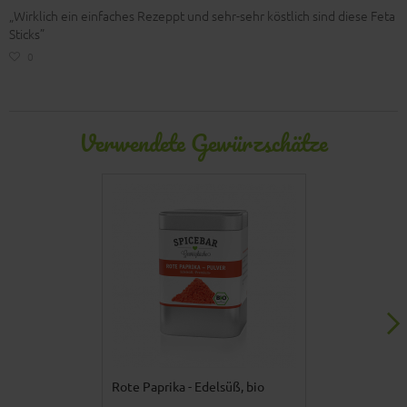
„Wirklich ein einfaches Rezeppt und sehr-sehr köstlich sind diese Feta
Sticks”
0
Verwendete Gewürzschätze
Rote Paprika - Edelsüß, bio
Malaka – Gri