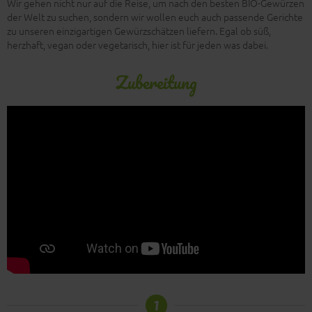
Wir gehen nicht nur auf die Reise, um nach den besten BIO-Gewürzen
der Welt zu suchen, sondern wir wollen euch auch passende Gerichte
zu unseren einzigartigen Gewürzschätzen liefern. Egal ob süß,
herzhaft, vegan oder vegetarisch, hier ist für jeden was dabei.
Zubereitung
1