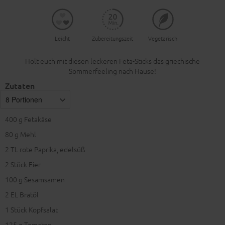
Leicht
Zubereitungszeit
Vegetarisch
Holt euch mit diesen leckeren Feta-Sticks das griechische
Sommerfeeling nach Hause!
Zutaten
400
g Fetakäse
80
g Mehl
2
TL rote Paprika, edelsüß
2
Stück Eier
100
g Sesamsamen
2
EL Bratöl
1
Stück Kopfsalat
125
g Tomaten