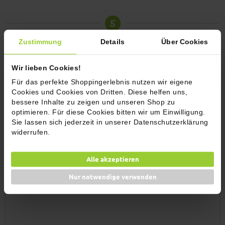
5
Die fertig gebratenen Fetasticks auf dem Salat legen und mit Honig
Zustimmung
Details
Über Cookies
garnieren.
6
Wir lieben Cookies!
Für das perfekte Shoppingerlebnis nutzen wir eigene
Guten Appetit!
Cookies und Cookies von Dritten. Diese helfen uns,
bessere Inhalte zu zeigen und unseren Shop zu
optimieren. Für diese Cookies bitten wir um Einwilligung.
Kommentare (2)
Sie lassen sich jederzeit in unserer Datenschutzerklärung
widerrufen.
Jetzt bewerten
Alle akzeptieren
Nur notwendige verwenden