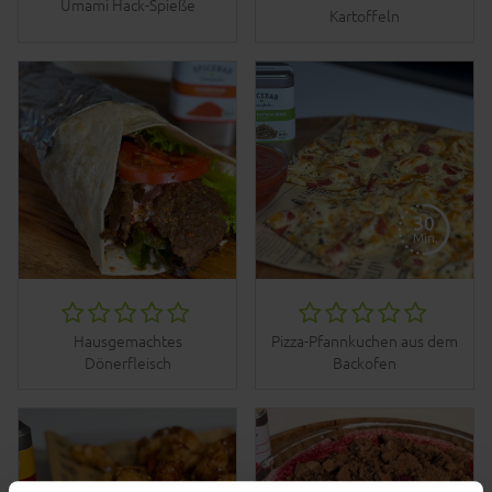
Umami Hack-Spieße
Kartoffeln
Hausgemachtes
Pizza-Pfannkuchen aus dem
Dönerfleisch
Backofen