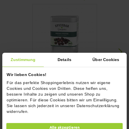
Zustimmung
Details
Über Cookies
Whisky-Pfeffer, bio
Schwarzer Ras
Wir lieben Cookies!
8,90 €
4,90 €
Für das perfekte Shoppingerlebnis nutzen wir eigene
Inkl. 7% MwSt.
Inkl. 7% MwSt.
Cookies und Cookies von Dritten. Diese helfen uns,
(127,14 € / 1kg)
(61,25 € / 1kg)
bessere Inhalte zu zeigen und unseren Shop zu
Füllmenge: 70g
Füllmenge: 80
optimieren. Für diese Cookies bitten wir um Einwilligung.
Sie lassen sich jederzeit in unserer Datenschutzerklärung
In den Warenkorb
In den 
widerrufen.
Rezepttipps
Alle akzeptieren