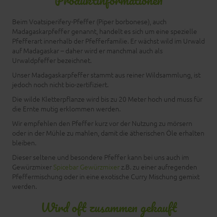
Produktinformationen
Beim Voatsiperifery-Pfeffer (Piper borbonese), auch
Madagaskarpfeffer genannt, handelt es sich um eine spezielle
Pfefferart innerhalb der Pfefferfamilie. Er wächst wild im Urwald
auf Madagaskar – daher wird er manchmal auch als
Urwaldpfeffer bezeichnet.
Unser Madagaskarpfeffer stammt aus reiner Wildsammlung, ist
jedoch noch nicht bio-zertifiziert.
Die wilde Kletterpflanze wird bis zu 20 Meter hoch und muss für
die Ernte mutig erklommen werden.
Wir empfehlen den Pfeffer kurz vor der Nutzung zu mörsern
oder in der Mühle zu mahlen, damit die ätherischen Öle erhalten
bleiben.
Dieser seltene und besondere Pfeffer kann bei uns auch im
Gewürzmixer
Spicebar Gewürzmixer
z.B. zu einer aufregenden
Pfeffermischung oder in eine exotische Curry Mischung gemixt
werden.
Wird oft zusammen gekauft