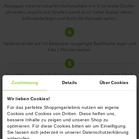
Reispapier mit einer scharfen Küchenschere in 4–5 cm breite Streifen
schneiden. Jeweils zwei Streifen zuerst durch kaltes Wasser ziehen,
aufeinanderlegen und durch die Marinade ziehen.
4
Nebeneinander auf mit Backpapier ausgelegte Backbleche legen und
4 bis 5 Minuten backen.
5
Eine Seite erneut mit der Marinade bestreichen und weitere 4 bis 5
Minuten backen.
Zustimmung
Details
Über Cookies
6
Wir lieben Cookies!
Anschließend aus dem Ofen nehmen und vollständig abkühlen
Für das perfekte Shoppingerlebnis nutzen wir eigene
lassen.
Cookies und Cookies von Dritten. Diese helfen uns,
bessere Inhalte zu zeigen und unseren Shop zu
7
optimieren. Für diese Cookies bitten wir um Einwilligung.
Sie lassen sich jederzeit in unserer Datenschutzerklärung
Guten Appetit dann, vielleicht zusammen mit einen Tofu-Rührei
widerrufen.