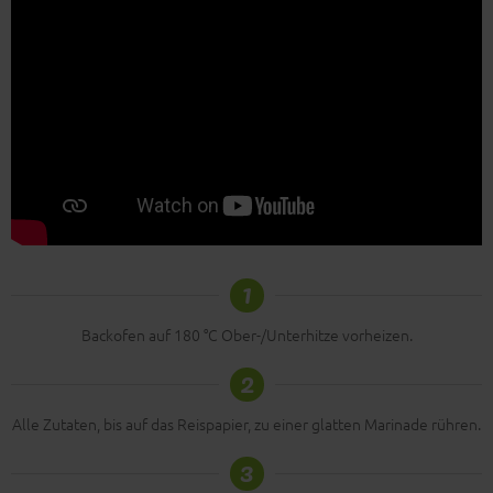
1
Backofen auf 180 °C Ober-/Unterhitze vorheizen.
2
Alle Zutaten, bis auf das Reispapier, zu einer glatten Marinade rühren.
3