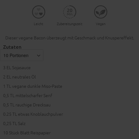
Leicht
Zubereitungszeit
Vegan
Dieser vegane Bacon überzeugt mit Geschmack und Knuspereffekt.
Zutaten
3
EL Sojasauce
2
EL neutrales Öl
1
TL vegane dunkle Miso-Paste
0,5
TL mittelscharfer Senf
0,5
TL rauchige Drecksau
0.25
TL etwas Knoblauchpulver
0,25
TL Salz
10
Stück Blatt Reispapier