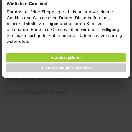
5
Wir lieben Cookies!
Für das perfekte Shoppingerlebnis nutzen wir eigene
Die fertig gegarten Hackbällchen in die Soße geben, gut vermischen
Cookies und Cookies von Dritten. Diese helfen uns,
und mit gehackter Petersilie bestreuen.
bessere Inhalte zu zeigen und unseren Shop zu
optimieren. Für diese Cookies bitten wir um Einwilligung.
6
Sie lassen sich jederzeit in unserer Datenschutzerklärung
widerrufen.
Atze, Keule und Bobby wünschen "Juten Appetiiiiit!"
Alle akzeptieren
Kommentare (1)
Nur notwendige verwenden
Jetzt bewerten