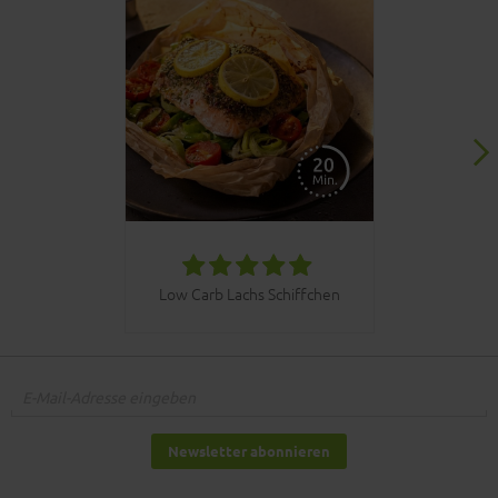
030bbq C
Low Carb Lachs Schiffchen
Newsletter abonnieren