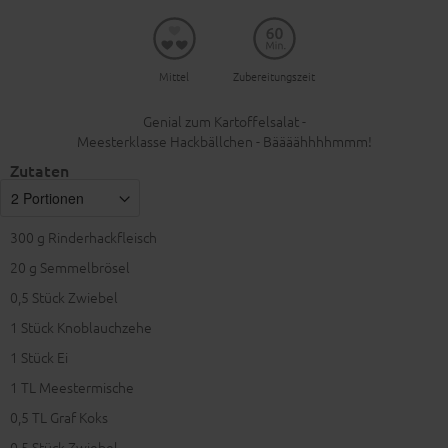
Mittel
Zubereitungszeit
Genial zum Kartoffelsalat -
Meesterklasse Hackbällchen - Bäääähhhhmmm!
Zutaten
300
g Rinderhackfleisch
20
g Semmelbrösel
0,5
Stück Zwiebel
1
Stück Knoblauchzehe
1
Stück Ei
1
TL Meestermische
0,5
TL Graf Koks
0,5
Stück Zwiebel