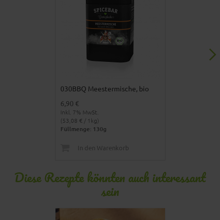
030BBQ Meestermische, bio
030BBQ Graf 
6,90 €
6,90 €
Inkl. 7% MwSt.
Inkl. 7% MwSt.
(53,08 € / 1kg)
(69,00 € / 1kg)
Füllmenge: 130g
Füllmenge: 10
In den Warenkorb
In den 
Diese Rezepte könnten auch interessant
sein