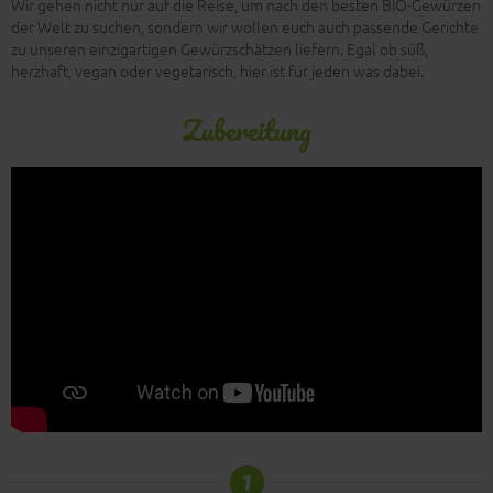
Wir gehen nicht nur auf die Reise, um nach den besten BIO-Gewürzen
der Welt zu suchen, sondern wir wollen euch auch passende Gerichte
zu unseren einzigartigen Gewürzschätzen liefern. Egal ob süß,
herzhaft, vegan oder vegetarisch, hier ist für jeden was dabei.
Zubereitung
1