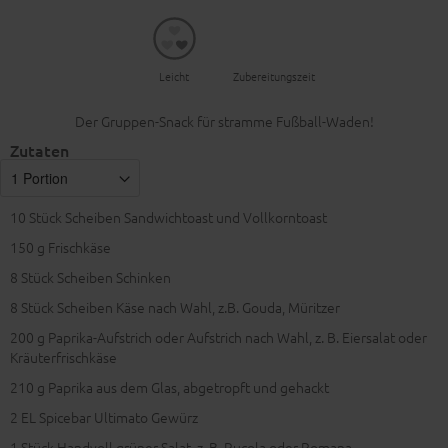
Leicht
Zubereitungszeit
Der Gruppen-Snack für stramme Fußball-Waden!
Zutaten
10
Stück Scheiben Sandwichtoast und Vollkorntoast
150
g Frischkäse
8
Stück Scheiben Schinken
8
Stück Scheiben Käse nach Wahl, z.B. Gouda, Müritzer
200
g Paprika-Aufstrich oder Aufstrich nach Wahl, z. B. Eiersalat oder
Kräuterfrischkäse
210
g Paprika aus dem Glas, abgetropft und gehackt
2
EL Spicebar Ultimato Gewürz
1
Stück Handvoll grüner Salat, z. B. Rucola oder Romana