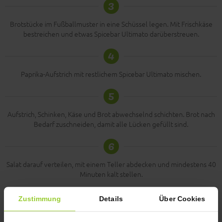
3
Brotstücke im Fußballmuster in eine Schüssel legen. Mit Frischkäse
bestreichen und etwas Spicebar Ultimato darüberstreuen.
4
Paprika-Aufstrich mit restlichem Spicebar Ultimato mischen.
5
Aufstrich, Schinken, Käse und Brot abwechselnd schichten. Brot nach
Bedarf zuschneiden, damit alle Lücken gefüllt sind.
6
Salat darauf verteilen, mit einem Teller abdecken und mindestens 40
Minuten kalt stellen.
7
Zustimmung
Details
Über Cookies
Schüssel umstürzen, nach Wunsch die herzfafte Fußball-Sandwich-