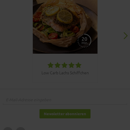
030bbq C
Low Carb Lachs Schiffchen
Newsletter abonnieren