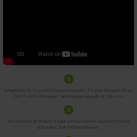
1
Schablonen für 5- und 6-Ecke ausschneiden. Für eine Schüssel mit ca.
20–21 cm Durchmesser: Seitenkanten jeweils ca. 3,8–4 cm.
2
Aus dunklem Brot sechs 5-Ecke und aus hellem Toast acht 6-Ecke
schneiden. Drei 6-Ecke halbieren.