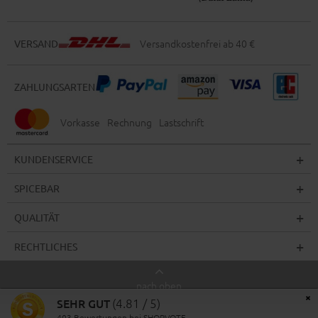
Versandkostenfrei ab 40 €
VERSAND
ZAHLUNGSARTEN
Vorkasse
Rechnung
Lastschrift
KUNDENSERVICE
SPICEBAR
QUALITÄT
RECHTLICHES
nach oben
×
SEHR GUT
(4.81 / 5)
© 2026 Spicebar
403
Bewertungen bei SHOPVOTE