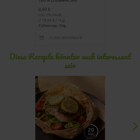
8,90 €
Inkl. 7% MwSt.
(178,00 € / 1kg)
Füllmenge: 50g
In den Warenkorb
Diese Rezepte könnten auch interessant
sein