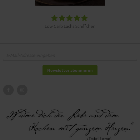
030bbq C
Low Carb Lachs Schiffchen
Newsletter abonnieren