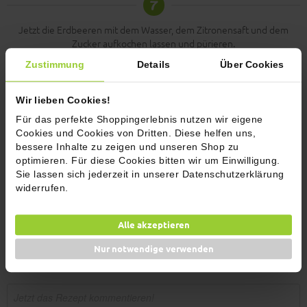
7
Jetzt die Erdbeeren mit dem Wasser, dem Zitronensaft und dem
Zucker aufkochen lassen und pürieren.
8
Zustimmung
Details
Über Cookies
Erdbeerpüree mit Tortenguss (nach Packungsanleitung) eindicken
Wir lieben Cookies!
lassen und direkt heiß in die Tarte-Form füllen. Auskühlen lassen,
Für das perfekte Shoppingerlebnis nutzen wir eigene
bevor die Creme darauf kommt!
Cookies und Cookies von Dritten. Diese helfen uns,
9
bessere Inhalte zu zeigen und unseren Shop zu
optimieren. Für diese Cookies bitten wir um Einwilligung.
Sie lassen sich jederzeit in unserer Datenschutzerklärung
Danach die Tarte mit der Erdbeercreme füllen und mit Erdbeeren,
widerrufen.
Baiser und Minzblätter toppen.
Alle akzeptieren
Kommentare (2)
Nur notwendige verwenden
Jetzt bewerten