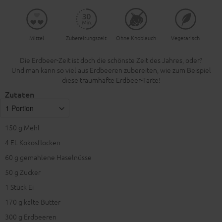
Mittel
Zubereitungszeit
Ohne Knoblauch
Vegetarisch
Die Erdbeer-Zeit ist doch die schönste Zeit des Jahres, oder?
Und man kann so viel aus Erdbeeren zubereiten, wie zum Beispiel
diese traumhafte Erdbeer-Tarte!
Zutaten
150
g Mehl
4
EL Kokosflocken
60
g gemahlene Haselnüsse
50
g Zucker
1
Stück Ei
170
g kalte Butter
300
g Erdbeeren