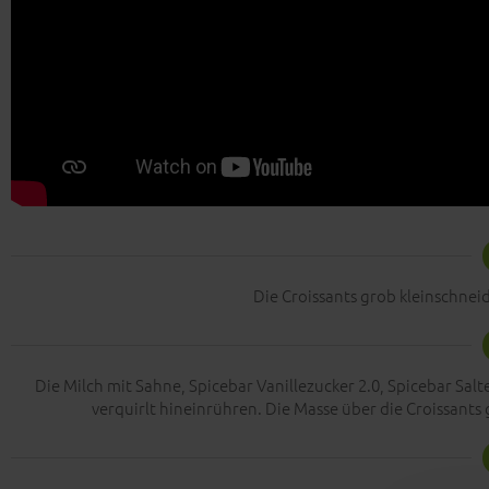
Die Croissants grob kleinschnei
Die Milch mit Sahne, Spicebar Vanillezucker 2.0, Spicebar Sal
verquirlt hineinrühren. Die Masse über die Croissants