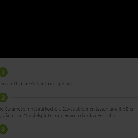
1
den und in eine Auflaufform geben.
2
ted Caramel einmal aufkochen. Etwas abkühlen lassen und die Eier
 gießen. Die Mandelsplitter und Beeren darüber verteilen.
3