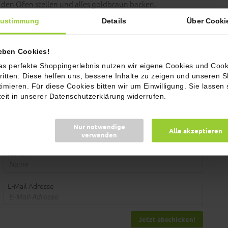
n den Ofen stellen und alles goldbraun backen.
4
ustimmung
Details
Über Cooki
picebar Sündhaftem Topping garnieren und servieren.
ieben Cookies!
5
as perfekte Shoppingerlebnis nutzen wir eigene Cookies und Cook
ritten. Diese helfen uns, bessere Inhalte zu zeigen und unseren 
timieren. Für diese Cookies bitten wir um Einwilligung. Sie lassen 
 Appetit!
zeit in unserer Datenschutzerklärung widerrufen.
Nur notwendige
Alle akzeptieren
verwenden
Name
E-Mail Adresse
Jetzt abschicken!