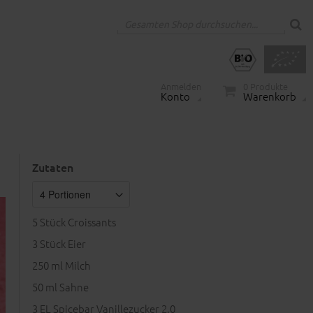
Anmelden
0
Produkte
Konto
Warenkorb
Zutaten
5
Stück Croissants
3
Stück Eier
250
ml Milch
50
ml Sahne
3
EL Spicebar Vanillezucker 2.0