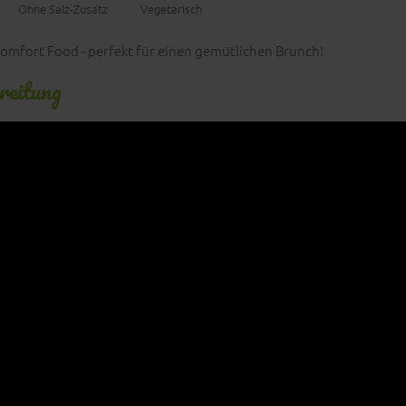
Ohne Salz-Zusatz
Vegetarisch
Comfort Food - perfekt für einen gemütlichen Brunch!
reitung