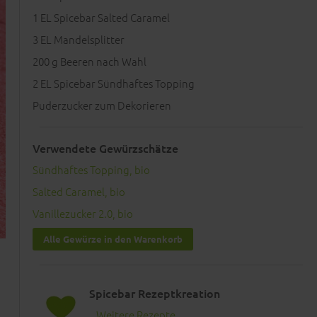
1
EL Spicebar Salted Caramel
3
EL Mandelsplitter
200
g Beeren nach Wahl
2
EL Spicebar Sündhaftes Topping
Puderzucker zum Dekorieren
Verwendete Gewürzschätze
Sündhaftes Topping, bio
Salted Caramel, bio
Vanillezucker 2.0, bio
Alle Gewürze in den Warenkorb
Spicebar Rezeptkreation
Weitere Rezepte