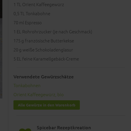
1
TL Orient Kaffeegewürz
0,5
TL Tonkabohne
70
ml Espresso
1
EL Rohrohrzucker (je nach Geschmack)
175
g französische Butterkekse
20
g weiße Schokoladenglasur
5
EL feine Karamellgebäck-Creme
Verwendete Gewürzschätze
Tonkabohnen
Orient Kaffeegewürz, bio
Alle Gewürze in den Warenkorb
Spicebar Rezeptkreation