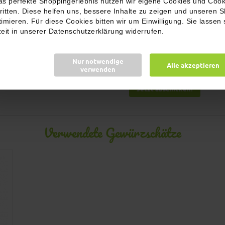
as perfekte Shoppingerlebnis nutzen wir eigene Cookies und Cook
ritten. Diese helfen uns, bessere Inhalte zu zeigen und unseren 
timieren. Für diese Cookies bitten wir um Einwilligung. Sie lassen 
Name
zeit in unserer Datenschutzerklärung widerrufen.
E-Mail Adresse
Nur notwendige
Alle akzeptieren
verwenden
Jetzt abschicken!
Verwendete Gewürzschätze