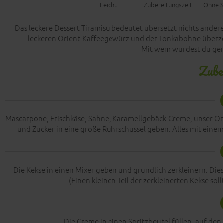
Leicht
Zubereitungszeit
Ohne S
Das leckere Dessert Tiramisu bedeutet übersetzt nichts ander
leckeren Orient-Kaffeegewürz und der Tonkabohne überzeu
Mit wem würdest du ger
Zube
Mascarpone, Frischkäse, Sahne, Karamellgebäck-Creme, unser Or
und Zucker in eine große Rührschüssel geben. Alles mit ein
Die Kekse in einen Mixer geben und gründlich zerkleinern. Di
(Einen kleinen Teil der zerkleinerten Kekse so
Die Creme in einen Spritzbeutel füllen, auf den 