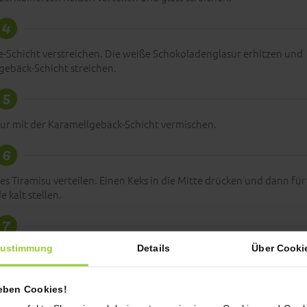
4
-Schicht verstreichen. Die weiße Schokoladenglasur erhitzen und
gebäck-Schicht streichen.
5
ur mit der Karamellgebäck-Schicht vermischen.
6
s Tiramisu verteilen. Einen Keks in die Mitte drücken und dann für
 kalt stellen.
7
ustimmung
Details
Über Cooki
 Dessert!
ieben Cookies!