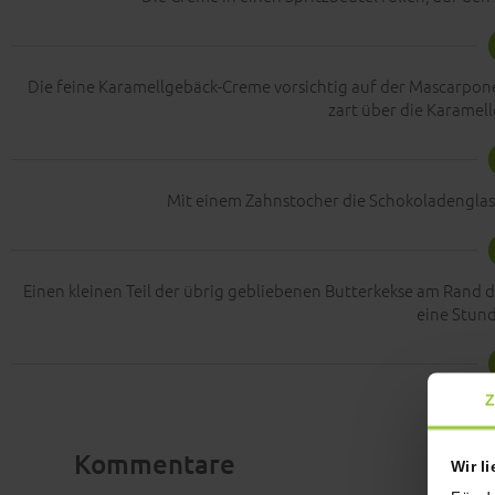
Die feine Karamellgebäck-Creme vorsichtig auf der Mascarpone
zart über die Karamell
Mit einem Zahnstocher die Schokoladenglas
Einen kleinen Teil der übrig gebliebenen Butterkekse am Rand de
eine Stunde
Z
Happy
Kommentare
Wir l