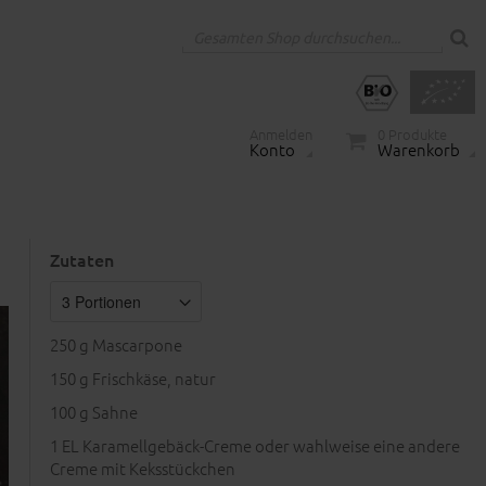
Anmelden
0
Produkte
Konto
Warenkorb
Zutaten
250
g Mascarpone
150
g Frischkäse, natur
100
g Sahne
1
EL Karamellgebäck-Creme oder wahlweise eine andere
Creme mit Keksstückchen