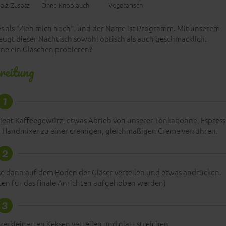
alz-Zusatz
Ohne Knoblauch
Vegetarisch
es als "Zieh mich hoch"- und der Name ist Programm. Mit unserem
gt dieser Nachtisch sowohl optisch als auch geschmacklich.
ne ein Gläschen probieren?
reitung
1
ient Kaffeegewürz, etwas Abrieb von unserer Tonkabohne, Espres
em Handmixer zu einer cremigen, gleichmäßigen Creme verrühren.
2
ese dann auf dem Boden der Gläser verteilen und etwas andrücken.
llten für das finale Anrichten aufgehoben werden)
3
zerkleinerten Keksen verteilen und glatt streichen.