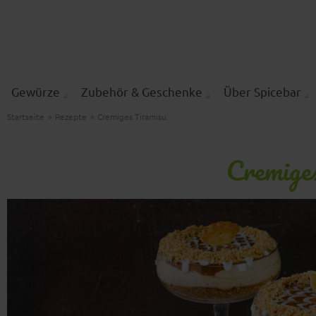
Gewürze
Zubehör & Geschenke
Über Spicebar
Startseite
»
Rezepte
»
Cremiges Tiramisu
Cremige