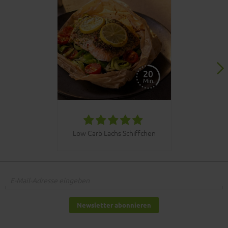
030bbq C
Low Carb Lachs Schiffchen
Newsletter abonnieren