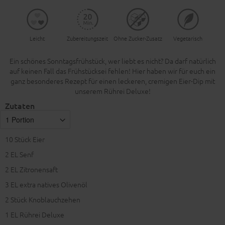
Leicht
Zubereitungszeit
Ohne Zucker-Zusatz
Vegetarisch
Ein schönes Sonntagsfrühstück, wer liebt es nicht? Da darf natürlich
auf keinen Fall das Frühstücksei fehlen! Hier haben wir für euch ein
ganz besonderes Rezept für einen leckeren, cremigen Eier-Dip mit
unserem Rührei Deluxe!
Zutaten
10
Stück Eier
2
EL Senf
2
EL Zitronensaft
3
EL extra natives Olivenöl
2
Stück Knoblauchzehen
1
EL Rührei Deluxe