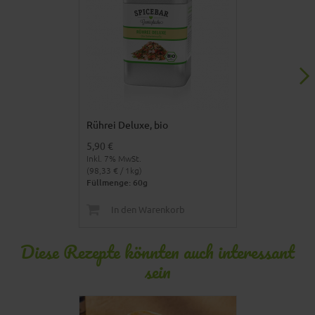
Rührei Deluxe, bio
Kalahari Wüst
5,90 €
3,90 €
Inkl. 7% MwSt.
Inkl. 7% MwSt.
(98,33 € / 1kg)
(19,50 € / 1kg)
Füllmenge: 60g
Füllmenge: 20
In den Warenkorb
In den 
Diese Rezepte könnten auch interessant
sein