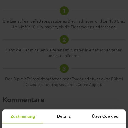
1
Die Eier auf ein gefettetes, sauberes Blech schlagen und bei 180 Grad
Umluft für 10 Min. backen, bis die Eier stocken und fest sind.
2
Dann die Eier mit allen weiteren Dip-Zutaten in einen Mixer geben
und glatt pürieren.
3
Den Dip mit Frühstücksbrötchen oder Toast und etwas extra Rührei
Deluxe als Topping servieren. Guten Appetit!
Kommentare
Jetzt bewerten
Zustimmung
Details
Über Cookies