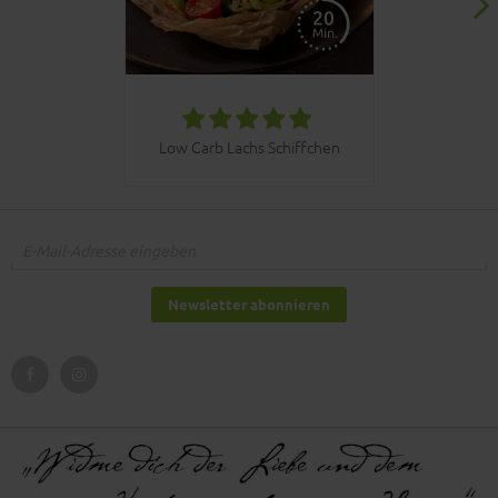
030bbq C
Low Carb Lachs Schiffchen
Newsletter abonnieren