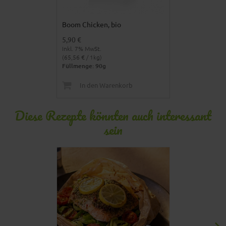
Boom Chicken, bio
5,90 €
Inkl. 7% MwSt.
(65,56 € / 1kg)
Füllmenge: 90g
In den Warenkorb
Diese Rezepte könnten auch interessant
sein