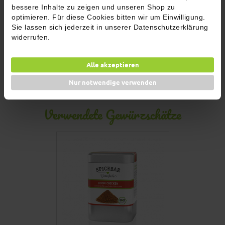
Name
bessere Inhalte zu zeigen und unseren Shop zu
optimieren. Für diese Cookies bitten wir um Einwilligung.
Sie lassen sich jederzeit in unserer Datenschutzerklärung
E-Mail Adresse
widerrufen.
Alle akzeptieren
Jetzt abschicken!
Nur notwendige verwenden
Verwendete Gewürzschätze