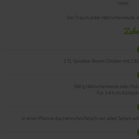
Mittel
Der Traum jeder Hähnchenkeule: 
Zube
2 TL Spicebar Boom Chicken mit 2 EL
500 g Hähnchenkeule oder Polo
Für 3-4 h im Kühlsch
In einer Pfanne das Hähnchenfleisch von allen Seiten s