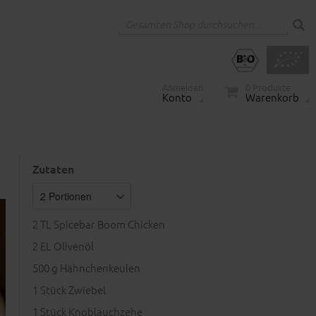
Anmelden
0
Produkte
Konto
Warenkorb
Zutaten
2
TL Spicebar Boom Chicken
2
EL Olivenöl
500
g Hähnchenkeulen
1
Stück Zwiebel
1
Stück Knoblauchzehe