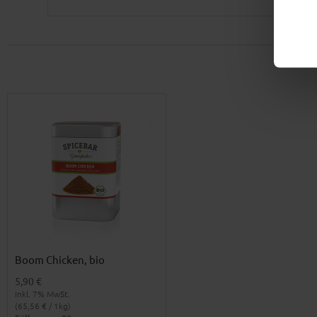
Boom Chicken, bio
5,90 €
Inkl. 7% MwSt.
(65,56 € / 1kg)