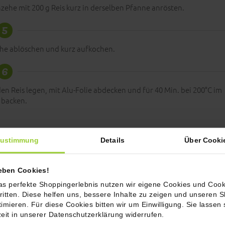
zehe mit 200 g Reis kurz in derselben Pfanne anrösten.
5
he ablöschen und kurz aufkochen.
6
en Reis legen, mit Alu-Folie abdecken und für 40 Min. bei 200°C im
 backen.
ustimmung
Details
Über Cooki
Name
ieben Cookies!
as perfekte Shoppingerlebnis nutzen wir eigene Cookies und Cook
ritten. Diese helfen uns, bessere Inhalte zu zeigen und unseren 
E-Mail Adresse
timieren. Für diese Cookies bitten wir um Einwilligung. Sie lassen 
zeit in unserer Datenschutzerklärung widerrufen.