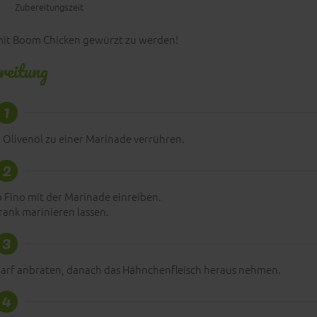
Zubereitungszeit
mit Boom Chicken gewürzt zu werden!
reitung
1
 Olivenöl zu einer Marinade verrühren.
2
 Fino mit der Marinade einreiben.
rank marinieren lassen.
3
charf anbraten, danach das Hähnchenfleisch heraus nehmen.
4