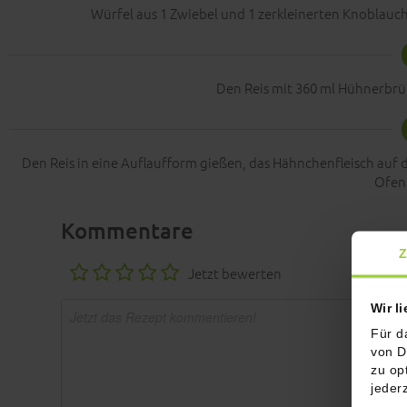
Würfel aus 1 Zwiebel und 1 zerkleinerten Knoblauch
Den Reis mit 360 ml Hühnerbrü
Den Reis in eine Auflaufform gießen, das Hähnchenfleisch auf d
Ofen
Kommentare
Z
Jetzt bewerten
Wir l
Für d
von D
zu op
jeder