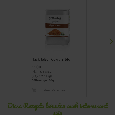
Hackfleisch Gewürz, bio
Kartoffelknall
5,90 €
5,90 €
Inkl. 7% MwSt.
Inkl. 7% MwSt.
(73,75 € / 1kg)
(65,56 € / 1kg)
Füllmenge: 80g
Füllmenge: 90
In den Warenkorb
In den 
Diese Rezepte könnten auch interessant
sein