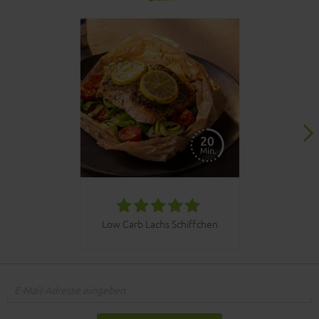
030bbq C
Low Carb Lachs Schiffchen