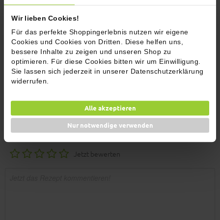
knusprig braten. Cheddar darüber verteilen, schmelzen lassen und
vom Herd nehmen.
Wir lieben Cookies!
5
Für das perfekte Shoppingerlebnis nutzen wir eigene
Cookies und Cookies von Dritten. Diese helfen uns,
bessere Inhalte zu zeigen und unseren Shop zu
Bowl servieren: Kartoffeln, Hackfleisch, Gemüse und Sauce in eine
optimieren. Für diese Cookies bitten wir um Einwilligung.
Bowl geben.
Sie lassen sich jederzeit in unserer Datenschutzerklärung
6
widerrufen.
Guten Appetit!!!
Alle akzeptieren
Nur notwendige verwenden
Kommentare (1)
Jetzt bewerten