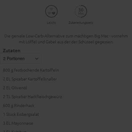
Leicht
Zubereitungszeit
Die geniale Low-Carb-Alternative zum mächtigen Big Mac - vornehm
mit Löffel und Gabel aus der der Schüssel gegessen.
Zutaten
800
g festkochende Kartoffeln
2
EL Spicebar Kartoffelknaller
2
EL Olivenöl
2
TL Spicebar Hackfleischgewürz
600
g Rinderhack
1
Stück Eisbergsalat
3
EL Mayonnaise
3
EL Ketchup