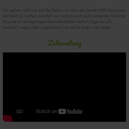
Wir gehen nicht nur auf die Reise, um nach den besten BIO-Gewürzen
der Welt zu suchen, sondern wir wollen euch auch passende Gerichte
zu unseren einzigartigen Gewürzschätzen liefern. Egal ob süß,
herzhaft, vegan oder vegetarisch, hier ist für jeden was dabei.
Zubereitung