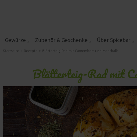
Gewürze
Zubehör & Geschenke
Über Spicebar
Startseite
»
Rezepte
»
Blätterteig-Rad mit Camembert und Meatballs
Blätterteig-Rad mit 