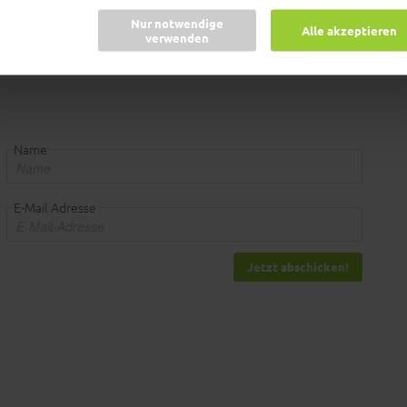
d dann den Käse zusammen mit einem Fleischbällchen genießen.
Nur notwendige
 Appetit!
Alle akzeptieren
verwenden
Name
E-Mail Adresse
Jetzt abschicken!