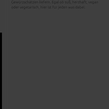
Gewürzschätzen liefern. Egal ob süß, herzhaft, vegan
oder vegetarisch, hier ist für jeden was dabei.