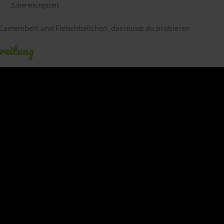
Zubereitungszeit
-Camembert und Fleischbällchen, das musst du probieren
reitung