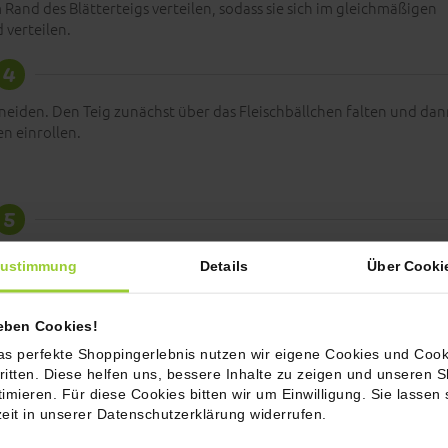
Rand des Blätterteigs verteilen, sodass sie sich im gleichmäßigen
 verteilen.
4
eiden. Den Teig zunächst über das Fleischbällchen falten und dan
n einrollen.
5
d mit unserem Crunchy Brot Topping bestreuen.
ustimmung
Details
Über Cooki
6
ieben Cookies!
as perfekte Shoppingerlebnis nutzen wir eigene Cookies und Cook
 Backofen ca. 40 Min. lang backen.
ritten. Diese helfen uns, bessere Inhalte zu zeigen und unseren 
timieren. Für diese Cookies bitten wir um Einwilligung. Sie lassen 
7
zeit in unserer Datenschutzerklärung widerrufen.