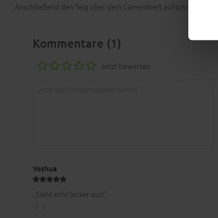
Anschließend den Teig über dem Camembert aufschneiden un
Guten
Kommentare (1)
Jetzt bewerten
Yoshua
„Sieht echt lecker aus!”
0