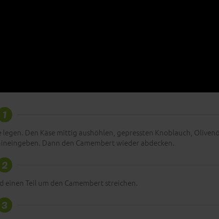
1
e legen. Den Käse mittig aushöhlen, gepressten Knoblauch, Olivenö
z hineingeben. Dann den Camembert wieder abdecken.
2
d einen Teil um den Camembert streichen.
3