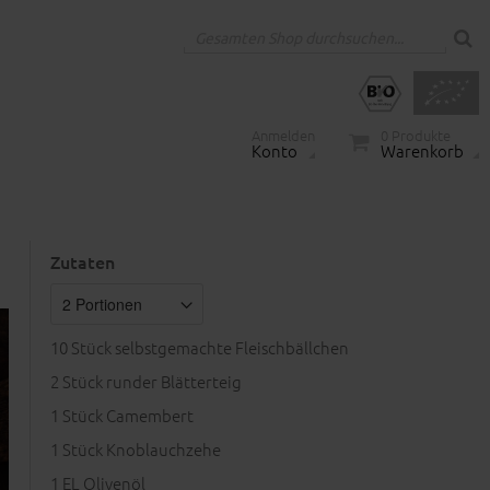
Anmelden
0
Produkte
Konto
Warenkorb
Zutaten
10
Stück selbstgemachte Fleischbällchen
2
Stück runder Blätterteig
1
Stück Camembert
1
Stück Knoblauchzehe
1
EL Olivenöl