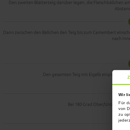
Den zweiten Blätterteig darüber legen, die Fleischbällchen am 
Abstand
Dann zwischen den Bällchen den Teig bis zum Camembert einschn
nach inne
Den gesamten Teig mit Eigelb einpinseln un
Z
Wir l
Für d
Bei 180 Grad Ober/Unterhitze im
von D
zu op
jeder