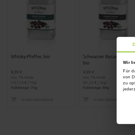
Z
Whisky-Pfeffer, bio
Schwarzer Rasavat Pfeffe
bio
Wir l
Für d
8,90 €
4,90 €
von D
Inkl. 7% MwSt.
Inkl. 7% MwSt.
(127,14 € / 1kg)
(61,25 € / 1kg)
zu op
Füllmenge: 70g
Füllmenge: 80g
jeder
In den Warenkorb
In den Warenkorb