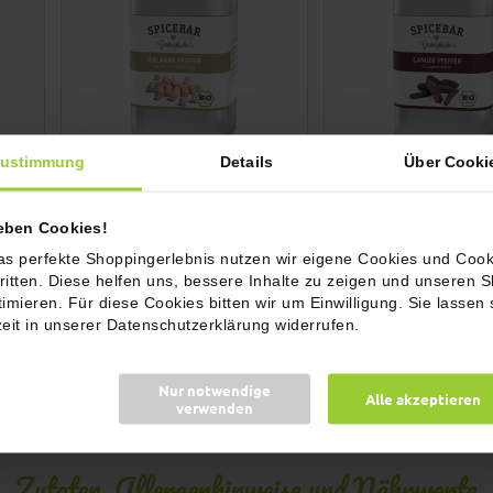
ustimmung
Details
Über Cooki
r,
Weißer Malabar Pfeffer, bio
Langer Pfeffer, bio
ieben Cookies!
as perfekte Shoppingerlebnis nutzen wir eigene Cookies und Cook
7,90 €
7,90 €
ritten. Diese helfen uns, bessere Inhalte zu zeigen und unseren 
Inkl. 7% MwSt.
Inkl. 7% MwSt.
(79,00 € / 1kg)
(112,86 € / 1kg)
timieren. Für diese Cookies bitten wir um Einwilligung. Sie lassen 
Füllmenge: 100g
Füllmenge: 70g
zeit in unserer Datenschutzerklärung widerrufen.
In den Warenkorb
In den Warenkorb
Nur notwendige
Alle akzeptieren
verwenden
Zutaten, Allergenhinweise und Nährwerte