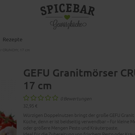
Rezepte
er CRUNCHY, 17 cm
GEFU Granitmörser C
17 cm
0 Bewertungen
32,95 €
Würzigen Doppelnutzen bringt der große GEFU Granit 
Küche, denn er ist beidseitig verwendbar – für kleine
oder größere Mengen Pesto und Kräuterpaste.
Ideal für die Zubereitung von frischem Pesto oder Kräu