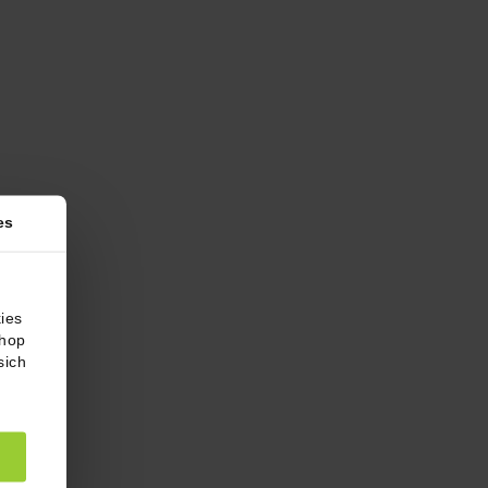
es
ies
Shop
sich