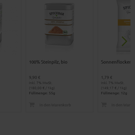
100% Steinpilz, bio
Sonnenflocken
9,90 €
1,79 €
Inkl. 7% MwSt.
Inkl. 7% MwSt.
(180,00 € / 1kg)
(149,17 € / 1kg)
Füllmenge: 55g
Füllmenge: 12g
In den Warenkorb
In den Ware