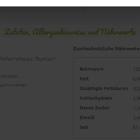
Butter der Provinz
Zutaten, Allergenhinweise und Nährwerte
Durchschnittliche Nährwerte
 Pfeffer* schwarz, Thymian*
Brennwert
150
nthalten.
Fett
0,6
ologischem Anbau
Gesättigte Fettsäuren
0,2
Kohlenhydrate
3,9
Davon Zucker
1,2
Eiweiß
3,6
Salz
81,