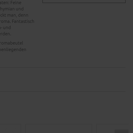
aten: Feine
 Thymian und
eckt man, denn
roma. Fantastisch
a- und
erden.
Aromabeutel
nnenliegenden