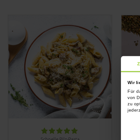
Z
Wir l
Für d
von D
zu op
jeder
Spice
Schnelle Pilz-Pasta