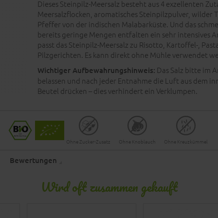
Dieses Steinpilz-Meersalz besteht aus 4 exzellenten Zut
Meersalzflocken, aromatisches Steinpilzpulver, wilder
Pfeffer von der indischen Malabarküste. Und das schm
bereits geringe Mengen entfalten ein sehr intensives A
passt das Steinpilz-Meersalz zu Risotto, Kartoffel-, Past
Pilzgerichten. Es kann direkt ohne Mühle verwendet w
Das Salz bitte im 
Wichtiger Aufbewahrungshinweis:
belassen und nach jeder Entnahme die Luft aus dem i
Beutel drücken – dies verhindert ein Verklumpen.
Ohne Zucker-Zusatz
Ohne Knoblauch
Ohne Kreuzkümmel
Bewertungen
Wird oft zusammen gekauft