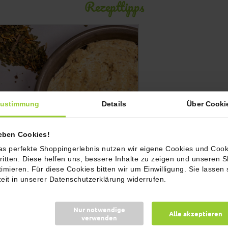
Rezepttipps
ustimmung
Details
Über Cooki
ieben Cookies!
as perfekte Shoppingerlebnis nutzen wir eigene Cookies und Cook
ritten. Diese helfen uns, bessere Inhalte zu zeigen und unseren 
timieren. Für diese Cookies bitten wir um Einwilligung. Sie lassen 
zeit in unserer Datenschutzerklärung widerrufen.
Nur notwendige
Alle akzeptieren
verwenden
bar x evergrate: Knoblauch-Steinpilz-