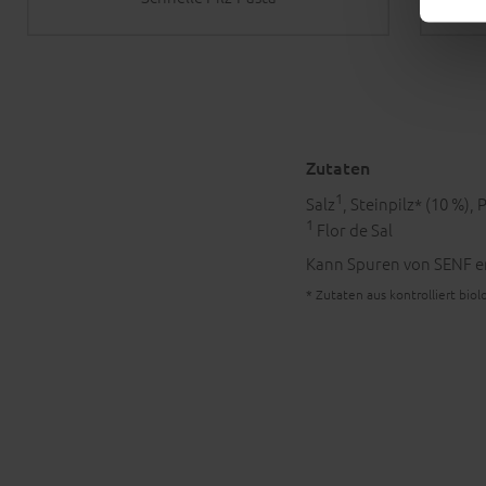
Zutaten
1
Salz
, Steinpilz* (10 %),
1
Flor de Sal
Kann Spuren von SENF e
* Zutaten aus kontrolliert bi