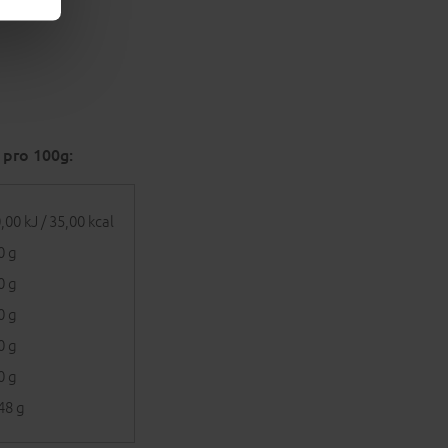
 pro 100g:
,00 kJ / 35,00 kcal
0 g
0 g
0 g
0 g
0 g
48 g