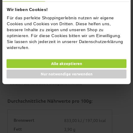
Bunter Kichererbsen-Salat
Low C
Wir lieben Cookies!
Zutaten, Allergenhinweise und
Für das perfekte Shoppingerlebnis nutzen wir eigene
Cookies und Cookies von Dritten. Diese helfen uns,
Nährwerte
bessere Inhalte zu zeigen und unseren Shop zu
optimieren. Für diese Cookies bitten wir um Einwilligung.
Sie lassen sich jederzeit in unserer Datenschutzerklärung
Zutaten
widerrufen.
Salz, Tomatenchips* (Tomate*, Maisstärke*), Zwiebel*,
Zitronenschale*, Oregano*, Schnittlauch*, Petersilie*,
Alle akzeptieren
Rosmarin*, Karotte*, Kresse*, Pfeffer*, Muskatnuss*
Nur notwendige verwenden
Kann Spuren von SENF enthalten.
* Zutaten aus kontrolliert biologischem Anbau
Durchschnittliche Nährwerte pro 100g:
Brennwert
833,00 kJ / 197,00 kcal
Fett
3,90 g