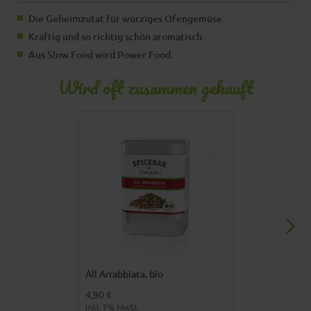
Die Geheimzutat für würziges Ofengemüse.
Kräftig und so richtig schön aromatisch.
Aus Slow Food wird Power Food.
Wird oft zusammen gekauft
All Arrabbiata, bio
Röstknoblauc
4,90 €
5,90 €
Inkl. 7% MwSt.
Inkl. 7% MwSt.