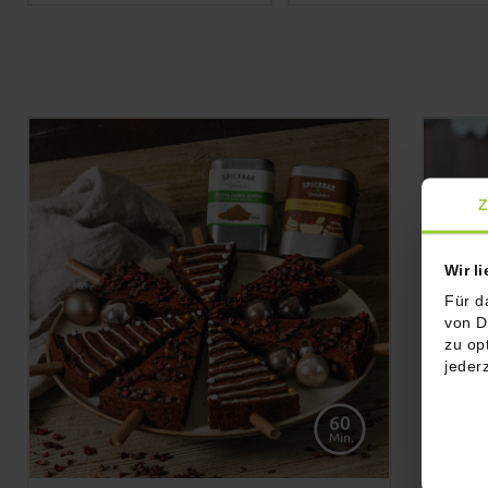
Z
Wir l
Für d
von D
zu op
jeder