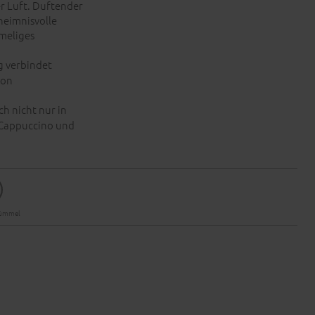
r Luft. Duftender
heimnisvolle
meliges
 verbindet
von
h nicht nur in
 Cappuccino und
kümmel