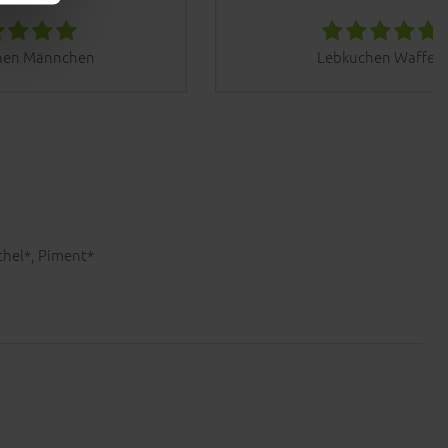
hen Männchen
Lebkuchen Waffeln
chel*, Piment*