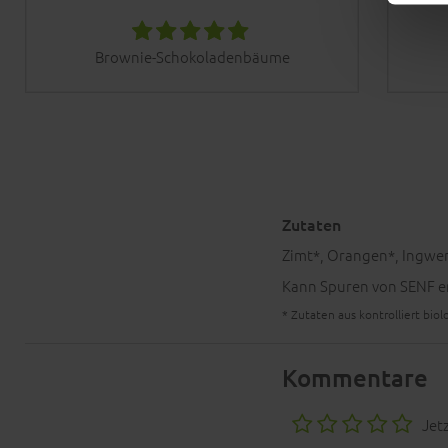
Brownie-Schokoladenbäume
Zutaten
Zimt*, Orangen*, Ingwer
Kann Spuren von SENF e
* Zutaten aus kontrolliert bi
Kommentare
Jet