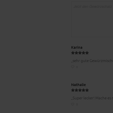
Karina
„sehr gute Gewürzmischu
0
Nathalie
„Super lecker! Mache es 
0