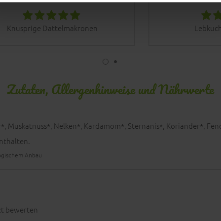
Knusprige Dattelmakronen
Lebkuc
Zutaten, Allergenhinweise und Nährwerte
*, Muskatnuss*, Nelken*, Kardamom*, Sternanis*, Koriander*, Fen
nthalten.
ologischem Anbau
zt bewerten