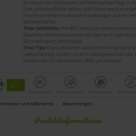
Ein Hauch von Adventszeit und Weihnachten liegt in de
Zimt, pikant-süßliche Nelken und Piment sowie eine ge
Frische verheißen leuchtende Kinderaugen und ein hei
Weihnachtsfest.
Ihre BIO Lebkuchen-Gewürzmischung
Tinas Geheimnis:
klassische Weihnachtsaromen mit dem spritzigen Kick 
Zitroneningwer und Orange.
Tinas Lebkuchen Gewürzmischung eignet sic
Tinas Tipp:
Lebkuchenteig, sondern auch in selbstgemachtem Eis,
Keksen oder für Sauerbraten, Wild und Gemüse!
Ohne Salz-Zusatz
Ohne Zucker-Zusatz
Ohne Knoblauch
Ohne Kreuz
enhinweise und Nährwerte
Bewertungen
Produktinformationen