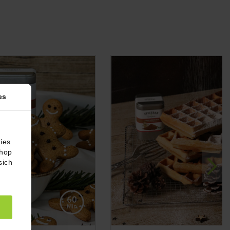
es
ies
Shop
sich