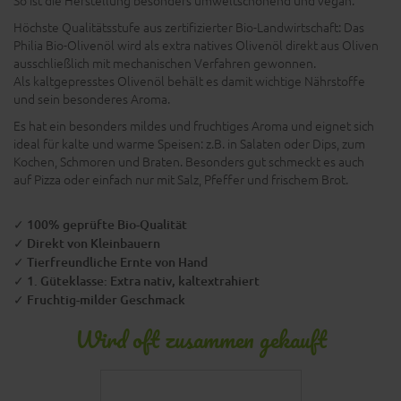
So ist die Herstellung besonders umweltschonend und vegan.
Höchste Qualitätsstufe aus zertifizierter Bio-Landwirtschaft: Das
Philia Bio-Olivenöl wird als extra natives Olivenöl direkt aus Oliven
ausschließlich mit mechanischen Verfahren gewonnen.
Als kaltgepresstes Olivenöl behält es damit wichtige Nährstoffe
und sein besonderes Aroma.
Es hat ein besonders mildes und fruchtiges Aroma und eignet sich
ideal für kalte und warme Speisen: z.B. in Salaten oder Dips, zum
Kochen, Schmoren und Braten. Besonders gut schmeckt es auch
auf Pizza oder einfach nur mit Salz, Pfeffer und frischem Brot.
✓ 100% geprüfte Bio-Qualität
✓ Direkt von Kleinbauern
✓ Tierfreundliche Ernte von Hand
✓ 1. Güteklasse: Extra nativ, kaltextrahiert
✓ Fruchtig-milder Geschmack
Wird oft zusammen gekauft