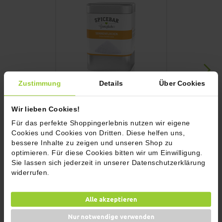
Zustimmung
Details
Über Cookies
Sonnenflocken
OEL Bio-Oliven
250ml
Wir lieben Cookies!
Für das perfekte Shoppingerlebnis nutzen wir eigene
5,90 €
9,90 €
Inkl. 7% MwSt.
Inkl. 7% MwSt.
Cookies und Cookies von Dritten. Diese helfen uns,
(65,56 € / 1kg)
(39,60 € / 1l)
bessere Inhalte zu zeigen und unseren Shop zu
Füllmenge: 90g
Füllmenge: 25
optimieren. Für diese Cookies bitten wir um Einwilligung.
Sie lassen sich jederzeit in unserer Datenschutzerklärung
In den Warenkorb
In den 
widerrufen.
Zutaten, Allergenhinweise und
Alle akzeptieren
Nährwerte
Nur notwendige verwenden