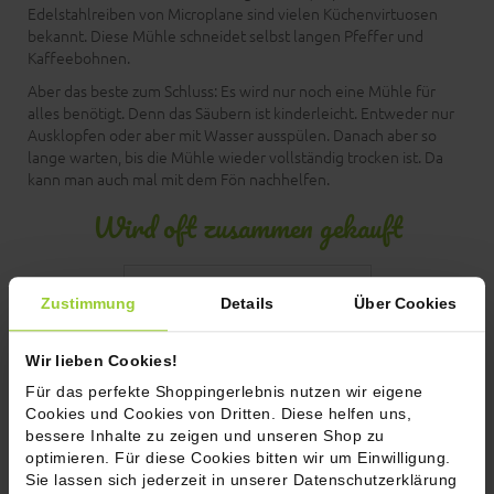
Edelstahlreiben von Microplane sind vielen Küchenvirtuosen
bekannt. Diese Mühle schneidet selbst langen Pfeffer und
Kaffeebohnen.
Aber das beste zum Schluss: Es wird nur noch eine Mühle für
alles benötigt. Denn das Säubern ist kinderleicht. Entweder nur
Ausklopfen oder aber mit Wasser ausspülen. Danach aber so
lange warten, bis die Mühle wieder vollständig trocken ist. Da
kann man auch mal mit dem Fön nachhelfen.
Wird oft zusammen gekauft
Zustimmung
Details
Über Cookies
Wir lieben Cookies!
Für das perfekte Shoppingerlebnis nutzen wir eigene
Cookies und Cookies von Dritten. Diese helfen uns,
bessere Inhalte zu zeigen und unseren Shop zu
optimieren. Für diese Cookies bitten wir um Einwilligung.
Sie lassen sich jederzeit in unserer Datenschutzerklärung