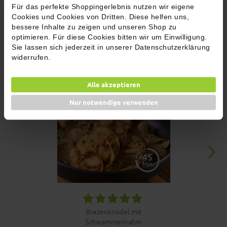
Füllmenge: 60g
Füllmenge: 50
Für das perfekte Shoppingerlebnis nutzen wir eigene
Cookies und Cookies von Dritten. Diese helfen uns,
In den Warenkorb
In den 
bessere Inhalte zu zeigen und unseren Shop zu
optimieren. Für diese Cookies bitten wir um Einwilligung.
Rezepttipps
Sie lassen sich jederzeit in unserer Datenschutzerklärung
widerrufen.
Alle akzeptieren
Nur notwendige verwenden
Brezenknödel mit
Go
Schwammerlrahm