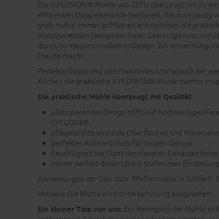
Die X-PLOSION® Mühle von GEFU überzeugt mit ihrem
effizienten Doppelkeramik-Mahlwerk, das zuverlässig v
grob mahlt. Immer griffbereit ermöglichen die pratis
platzsparenden Design höchsten Gewürzgenuss und ü
durch ihr elegant-modernes Design. Ein echter Hinguck
Freude macht.
Perfekte Dosierung und maximales Aroma auch bei weni
Küche – die praktische X-PLOSION® Mühle machts mögl
Die praktische Mühle überzeugt mit Qualität:
platzsparendes Design trifft auf hochwertiges Ke
CYCLONE®
pflegeleichte und edle Oberflächen und Materialie
perfekter Aroma-Schutz für langen Genuss
Feuchtigkeit hat Dank des cleveren Gehäuses kein
immer perfekt dosiert Dank stufenloser Einstellun
Abmessungen der Salz- bzw. Pfeffermühle in Größe S: Ø
Hinweis: Die Mühle wird ohne Befüllung ausgeliefert.
Zur Reinigung der Mühle einf
Ein kleiner Tipp von uns: