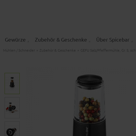
Gewürze
Zubehör & Geschenke
Über Spicebar
Mühlen / Schneider
»
Zubehör & Geschenke
»
GEFU Salz/Pfeffermühle, Gr. S, sc