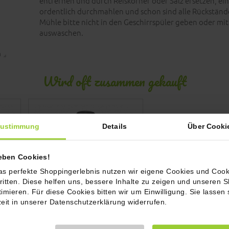
entfernen und durch Reiskörner oder Salz ersetzen, ein
ordentlich durchmahlen und schon sind alle Rückstände
Mühle bitte nicht in den Geschirrspüler geben oder mi
auswaschen.
n
Wird oft zusammen gekauft
ustimmung
Details
Über Cooki
ieben Cookies!
as perfekte Shoppingerlebnis nutzen wir eigene Cookies und Cook
ritten. Diese helfen uns, bessere Inhalte zu zeigen und unseren 
timieren. Für diese Cookies bitten wir um Einwilligung. Sie lassen 
zeit in unserer Datenschutzerklärung widerrufen.
ob
GEFU Salz/Pfeffermühle, Gr.