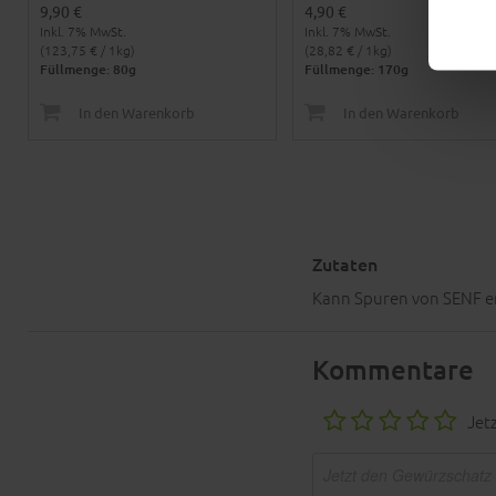
9,90 €
4,90 €
Inkl. 7% MwSt.
Inkl. 7% MwSt.
(123,75 € / 1kg)
(28,82 € / 1kg)
Füllmenge: 80g
Füllmenge: 170g
In den Warenkorb
In den Warenkorb
Zutaten
Kann Spuren von SENF e
Kommentare
Jet