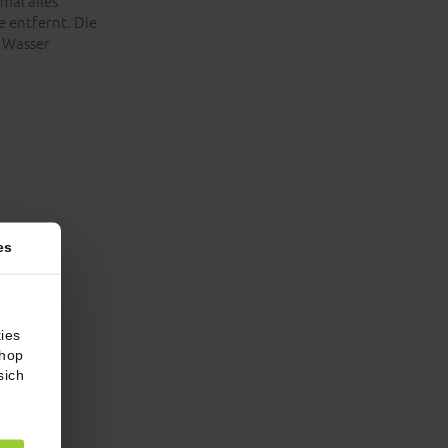
mal alles
 entfernt. Die
t Wasser
es
ies
Shop
sich