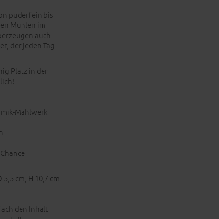
on puderfein bis
chen Mühlen im
berzeugen auch
er, der jeden Tag
g Platz in der
ich!
ramik-Mahlwerk
n
e Chance
g
 5,5 cm, H 10,7 cm
ach den Inhalt