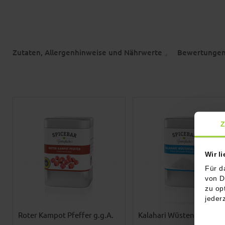
Zutaten, Allergenhinweise und Nährwerte
Bewertunge
Z
Wir l
Für d
von D
zu op
jeder
Roter Kampot Pfeffer g.g.A.
Kalahari Wüstensalz - gr