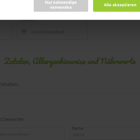
L, schwarz
Nur notwendige
Alle akzeptieren
verwenden
44,95 €
In den Warenkorb
Zutaten, Allergenhinweise und Nährwerte
nthalten.
zt bewerten
Name