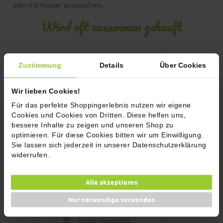
oder mit Wasser auswaschen.
Wird oft zusammen gekauft
Zustimmung
Details
Über Cookies
Wir lieben Cookies!
Für das perfekte Shoppingerlebnis nutzen wir eigene
Cookies und Cookies von Dritten. Diese helfen uns,
bessere Inhalte zu zeigen und unseren Shop zu
optimieren. Für diese Cookies bitten wir um Einwilligung.
Sie lassen sich jederzeit in unserer Datenschutzerklärung
widerrufen.
Langer Pfeffer, bio
Muskatnüsse -
7,90 €
6,90 €
Alle akzeptieren
Inkl. 7% MwSt.
Inkl. 7% MwSt.
(112,86 € / 1kg)
(115,00 € / 1kg)
Nur notwendige verwenden
Füllmenge: 70g
Füllmenge: 60
In den Warenkorb
In den 