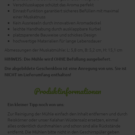
Verschlusskappe schützt das Aroma perfekt
Einrast-Funktion garantiert sicheres Befüllen mit maximal
einer Muskatnuss
Kein Ausrieseln durch innovativen Aromadeckel
leichte Handhabung durch ausklappbare Kurbel
platzsparende Bauweise und schickes Design
hochwertige Materialien für lange Lebensdauer
Abmessungen der Muskatmühle: L: 5,8 cm, B: 5,2 cm, H: 15,1 cm
HINWEIS: Die Mühle wird OHNE Befüllung ausgeliefert.
Die abgebildete Geschenkbox ist eine Anregung von uns. Sie ist
NICHT im Lieferumfang enthalten!
Produktinformationen
Ein kleiner Tipp noch von uns:
Zur Reinigung der Mühle einfach den Inhalt entfernen und durch
Reiskörner oder unser Kalahari Wüstensalz ersetzen, einmal
alles ordentlich durchmahlen und schon sind alle Rückstände
entfernt. Die Mühlen bitte nicht in den Geschirrspüler geben