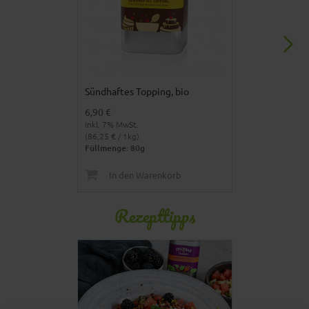
Sündhaftes Topping, bio
Für Quark, bi
6,90 €
4,90 €
Inkl. 7% MwSt.
Inkl. 7% MwSt.
(86,25 € / 1kg)
(89,09 € / 1kg)
Füllmenge: 80g
Füllmenge: 55
In den Warenkorb
In den 
Rezepttipps