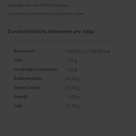
Kann Spuren von SENF enthalten.
* Zutaten aus kontrolliert biologischem Anbau
Durchschnittliche Nährwerte pro 100g:
Brennwert
1084,00 kJ / 258,00 kcal
Fett
1,10 g
Gesättigte Fettsäuren
1,60 g
Kohlenhydrate
31,00 g
Davon Zucker
25,00 g
Eiweiß
11,00 g
Salz
21,30 g