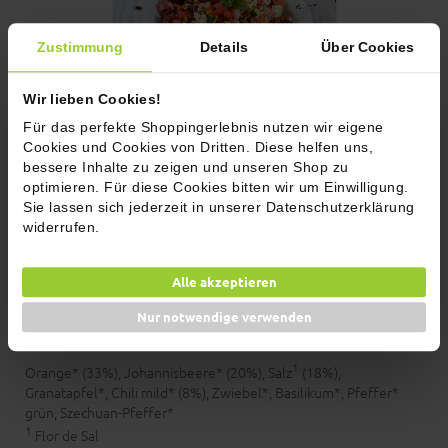
Zustimmung
Details
Über Cookies
Wir lieben Cookies!
Für das perfekte Shoppingerlebnis nutzen wir eigene
Cookies und Cookies von Dritten. Diese helfen uns,
bessere Inhalte zu zeigen und unseren Shop zu
Fruchtiger Melonen Feta Salat
Herb
optimieren. Für diese Cookies bitten wir um Einwilligung.
Sie lassen sich jederzeit in unserer Datenschutzerklärung
widerrufen.
Zutaten, Allergenhinweise und
Nährwerte
Alle akzeptieren
Nur notwendige verwenden
Zutaten
1
Orange* (33%), Johannisbeere* (20%), Salz
(18%),
Granatapfel*, Chili mild* (8%), Zwiebel*, Basilikum*, Pfeffer*
grün, Szechuan-Pfeffer*
1
Flor de Sal