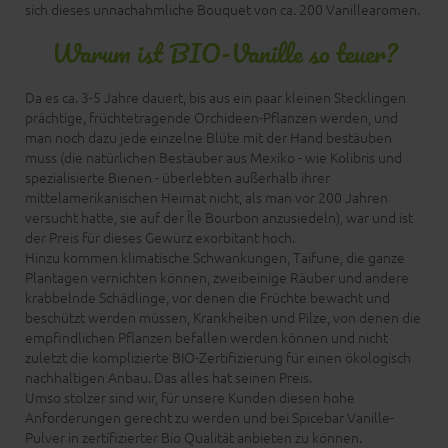
sich dieses unnachahmliche Bouquet von ca. 200 Vanillearomen.
Warum ist BIO-Vanille so teuer?
Da es ca. 3-5 Jahre dauert, bis aus ein paar kleinen Stecklingen
prächtige, früchtetragende Orchideen-Pflanzen werden, und
man noch dazu jede einzelne Blüte mit der Hand bestäuben
muss (die natürlichen Bestäuber aus Mexiko - wie Kolibris und
spezialisierte Bienen - überlebten außerhalb ihrer
mittelamerikanischen Heimat nicht, als man vor 200 Jahren
versucht hatte, sie auf der Île Bourbon anzusiedeln), war und ist
der Preis für dieses Gewürz exorbitant hoch.
Hinzu kommen klimatische Schwankungen, Taifune, die ganze
Plantagen vernichten können, zweibeinige Räuber und andere
krabbelnde Schädlinge, vor denen die Früchte bewacht und
beschützt werden müssen, Krankheiten und Pilze, von denen die
empfindlichen Pflanzen befallen werden können und nicht
zuletzt die komplizierte BIO-Zertifizierung für einen ökologisch
nachhaltigen Anbau. Das alles hat seinen Preis.
Umso stolzer sind wir, für unsere Kunden diesen hohe
Anforderungen gerecht zu werden und bei Spicebar Vanille-
Pulver in zertifizierter Bio Qualität anbieten zu können.