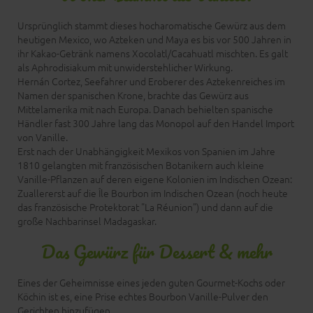
Ursprünglich stammt dieses hocharomatische Gewürz aus dem
heutigen Mexico, wo Azteken und Maya es bis vor 500 Jahren in
ihr Kakao-Getränk namens Xocolatl/Cacahuatl mischten. Es galt
als Aphrodisiakum mit unwiderstehlicher Wirkung.
Hernán Cortez, Seefahrer und Eroberer des Aztekenreiches im
Namen der spanischen Krone, brachte das Gewürz aus
Mittelamerika mit nach Europa. Danach behielten spanische
Händler fast 300 Jahre lang das Monopol auf den Handel Import
von Vanille.
Erst nach der Unabhängigkeit Mexikos von Spanien im Jahre
1810 gelangten mit französischen Botanikern auch kleine
Vanille-Pflanzen auf deren eigene Kolonien im Indischen Ozean:
Zuallererst auf die Île Bourbon im Indischen Ozean (noch heute
das französische Protektorat "La Réunion") und dann auf die
große Nachbarinsel Madagaskar.
Das Gewürz für Dessert & mehr
Eines der Geheimnisse eines jeden guten Gourmet-Kochs oder
Köchin ist es, eine Prise echtes Bourbon Vanille-Pulver den
Gerichten hinzufügen.