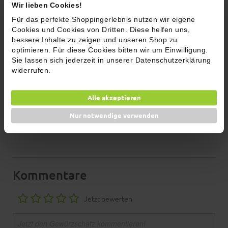
Wir lieben Cookies!
Brennwert
1657,00 kJ / 391,00 kcal
Für das perfekte Shoppingerlebnis nutzen wir eigene
Fett
4,80 g
Cookies und Cookies von Dritten. Diese helfen uns,
Gesättigte Fettsäuren
2,60 g
bessere Inhalte zu zeigen und unseren Shop zu
optimieren. Für diese Cookies bitten wir um Einwilligung.
Kohlenhydrate
83,00 g
Sie lassen sich jederzeit in unserer Datenschutzerklärung
Davon Zucker
60,00 g
widerrufen.
Eiweiß
4,00 g
Salz
1,20 g
Alle akzeptieren
Nur notwendige verwenden
Kommentare
Jetzt bewerten