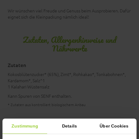
Wir wünschen viel Freude und Genuss beim Ausprobieren. Dafür
eignet sich die Kleinpackung nämlich ideal!
Zutaten, Allergenhinweise und
Nährwerte
Zutaten
Kokosblütenzucker* (65%), Zimt*, Rohkakao*, Tonkabohnen*,
Kardamom*, Salz^1
1 Kalahari Wüstensalz
Kann Spuren von SENF enthalten.
* Zutaten aus kontrolliert biologischem Anbau
Durchschnittliche Nährwerte pro 100g:
Zustimmung
Details
Über Cookies