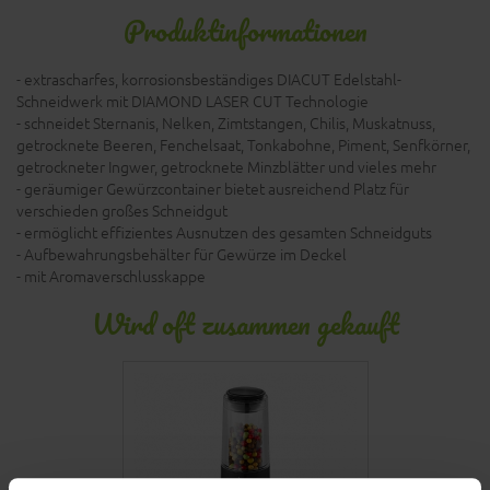
Produktinformationen
- extrascharfes, korrosionsbeständiges DIACUT Edelstahl-
Schneidwerk mit DIAMOND LASER CUT Technologie
- schneidet Sternanis, Nelken, Zimtstangen, Chilis, Muskatnuss,
getrocknete Beeren, Fenchelsaat, Tonkabohne, Piment, Senfkörner,
getrockneter Ingwer, getrocknete Minzblätter und vieles mehr
- geräumiger Gewürzcontainer bietet ausreichend Platz für
verschieden großes Schneidgut
- ermöglicht effizientes Ausnutzen des gesamten Schneidguts
- Aufbewahrungsbehälter für Gewürze im Deckel
- mit Aromaverschlusskappe
Wird oft zusammen gekauft