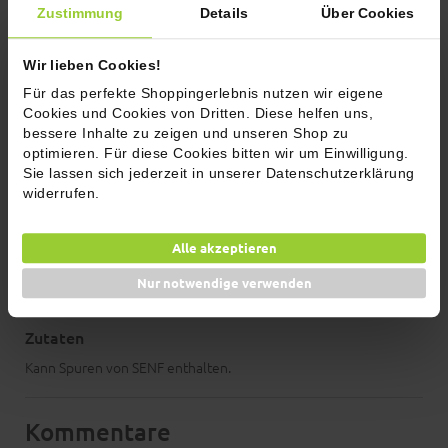
Zustimmung
Details
Über Cookies
Wir lieben Cookies!
Für das perfekte Shoppingerlebnis nutzen wir eigene
Cookies und Cookies von Dritten. Diese helfen uns,
GEFU Salz/Pfeffermühle, Gr. L,
GEFU Chilisch
bessere Inhalte zu zeigen und unseren Shop zu
schwarz
optimieren. Für diese Cookies bitten wir um Einwilligung.
44,95 €
29,95 €
Sie lassen sich jederzeit in unserer Datenschutzerklärung
widerrufen.
In den Warenkorb
In den 
Alle akzeptieren
Zutaten, Allergenhinweise und
Nährwerte
Nur notwendige verwenden
Zutaten
Kann Spuren von SENF enthalten.
Kommentare