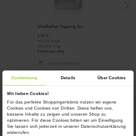
Sündhaftes Topping, bio
Avocado Topp
6,90 €
5,90 €
Inkl. 7% MwSt.
Inkl. 7% MwSt.
(86,25 € / 1kg)
(78,67 € / 1kg)
Füllmenge: 80g
Füllmenge: 75
In den Warenkorb
In den 
Zutaten, Allergenhinweise und
Zustimmung
Details
Über Cookies
Nährwerte
Wir lieben Cookies!
Zutaten
Für das perfekte Shoppingerlebnis nutzen wir eigene
Cookies und Cookies von Dritten. Diese helfen uns,
: Röstzwiebeln* (Zwiebeln*,
Crunchy Brot-Topping, bio
bessere Inhalte zu zeigen und unseren Shop zu
1
Sonnenblumenöl*), Hanfsamen* geröstet, Salz
, Paprika*,
optimieren. Für diese Cookies bitten wir um Einwilligung.
Tomatenchips* (Tomate*, Maisstärke*), Schnittlauch*,
Sie lassen sich jederzeit in unserer Datenschutzerklärung
Petersilie*, Knoblauch* geräuchert (Knoblauch*, Rauch),
widerrufen.