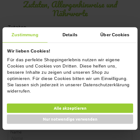
Zutaten, Allergenhinweise und
Nährwerte
Zutaten
Zustimmung
Details
Über Cookies
Kann Spuren von SENF enthalten.
Wir lieben Cookies!
Kommentare
Für das perfekte Shoppingerlebnis nutzen wir eigene
Cookies und Cookies von Dritten. Diese helfen uns,
Jetzt bewerten
bessere Inhalte zu zeigen und unseren Shop zu
optimieren. Für diese Cookies bitten wir um Einwilligung.
Sie lassen sich jederzeit in unserer Datenschutzerklärung
widerrufen.
Alle akzeptieren
Nur notwendige verwenden
Name