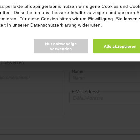
Zutaten, Allergenhinweise und Nährwerte
as perfekte Shoppingerlebnis nutzen wir eigene Cookies und Cook
ritten. Diese helfen uns, bessere Inhalte zu zeigen und unseren 
timieren. Für diese Cookies bitten wir um Einwilligung. Sie lassen 
zeit in unserer Datenschutzerklärung widerrufen.
nthalten.
Nur notwendige
Alle akzeptieren
verwenden
zt bewerten
Name
E-Mail Adresse