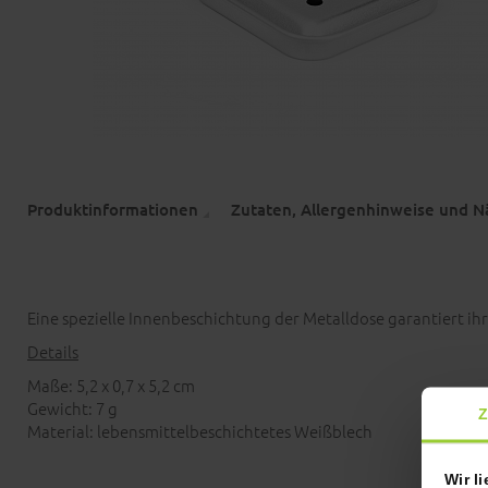
Produktinformationen
Zutaten, Allergenhinweise und 
Eine spezielle Innenbeschichtung der Metalldose garantiert ihr
Details
Maße: 5,2 x 0,7 x 5,2 cm
Gewicht: 7 g
Z
Material: lebensmittelbeschichtetes Weißblech
Wir l