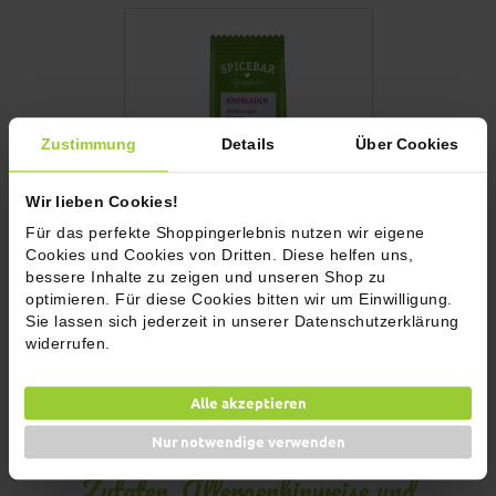
Zustimmung
Details
Über Cookies
Wir lieben Cookies!
Für das perfekte Shoppingerlebnis nutzen wir eigene
Cookies und Cookies von Dritten. Diese helfen uns,
Knoblauch Beutel, bio
Muskatnuss, g
bessere Inhalte zu zeigen und unseren Shop zu
optimieren. Für diese Cookies bitten wir um Einwilligung.
Sie lassen sich jederzeit in unserer Datenschutzerklärung
2,90 €
2,90 €
Inkl. 7% MwSt.
Inkl. 7% MwSt.
widerrufen.
(48,33 € / 1kg)
(193,33 € / 1kg)
Füllmenge: 60g
Füllmenge: 15
Alle akzeptieren
In den Warenkorb
In den 
Nur notwendige verwenden
Zutaten, Allergenhinweise und