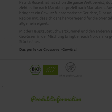
Patrick Rosenthal hat schon die ganze Welt bereist, d
zieht es ihn nach Marokko, speziell nach Marrakech. Au
bringt er ein Gewürz für aromatische Gerichte, Dips un
Region mit, das sich ganz hervorragend für die orienta
allgemein eignet.
Mit der Hauptzutat Schwarzkümmel und den anderen 
Gewürzen in der Mischung bringt er euch Nordafrika g
Stück näher.
Das perfekte Crossover-Gewürz!
Ohne Zucker-Zusatz
n
Produktinformation