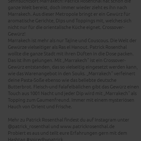
Sehnsuchtsort Marrakech! Patrick Rosenthal hat schon die
ganze Welt bereist, doch immer wieder zieht es ihn nach
Marrakech. Aus dieser Metropole bringt er ein Gewürz für
aromatische Gerichte, Dips und Toppings mit, welches sich
nicht nur für die orientalische Küche eignet. Crossover-
Gewürz!
Marrakech ist mehr als nur Tajine und Couscous. Die Welt der
Gewürze vielseitiger als Ras el Hanout. Patrick Rosenthal
wollte die ganze Stadt mit ihren Düften in die Dose packen.
Das ist ihm gelungen. Mit „Marrakech“ ist ein Crossover-
Gewürz entstanden, das so vielseitig eingesetzt werden kann,
wie das Warenangebot in den Souks. „Marrakech“ verfeinert
deine Pasta-Soße ebenso wie das beliebte deutsche
Butterbrot. Fleisch-und Falafelbällchen gibt das Gewürz einen
Touch aus 1001 Nacht und jeder Dip wird mit „Marrakech“ als
Topping zum Gaumenfreund. Immer mit einem mysteriösen
Hauch von Orient und Frische.
Mehr zu Patrick Rosenthal findest du auf Instagram unter
@patrick_rosenthal und www.patrickrosenthal.de
Probiert es aus und teilt eure Erfahrungen gern mit dem
Hashtag #spicedbypatrick