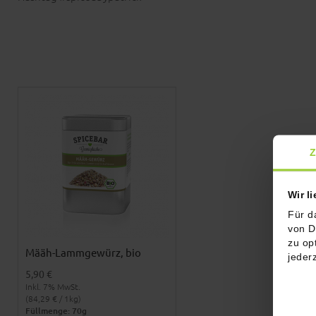
Z
Wir l
Für d
von D
zu op
Määh-Lammgewürz, bio
jeder
5,90 €
Inkl. 7% MwSt.
(84,29 € / 1kg)
Füllmenge: 70g