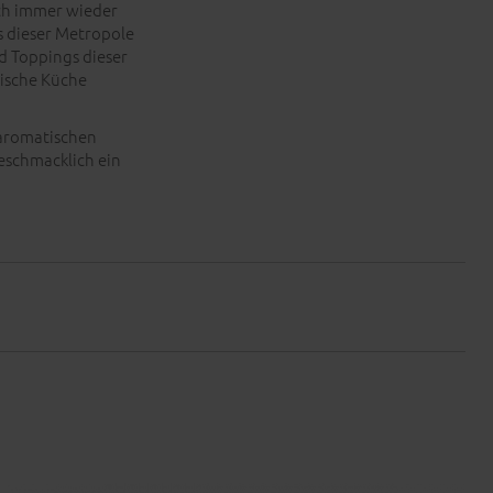
och immer wieder
s dieser Metropole
d Toppings dieser
lische Küche
aromatischen
eschmacklich ein