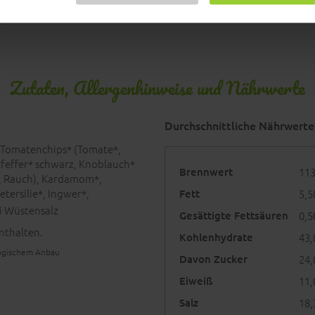
Zutaten, Allergenhinweise und Nährwerte
Durchschnittliche Nährwerte
 Tomatenchips* (Tomate*,
Pfeffer* schwarz, Knoblauch*
Brennwert
113
, Rauch), Kardamom*,
tersilie*, Ingwer*,
Fett
5,5
i Wüstensalz
Gesättigte Fettsäuren
0,5
nthalten.
Kohlenhydrate
43,
ologischem Anbau
Davon Zucker
24,
Eiweiß
11,
Salz
18,