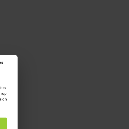
es
ies
Shop
sich