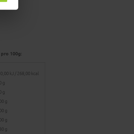
 pro 100g:
0,00 kJ / 268,00 kcal
0 g
0 g
00 g
00 g
00 g
30 g