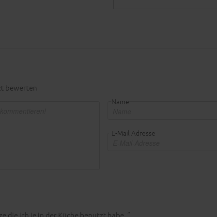
zt bewerten
Name
E-Mail Adresse
e die ich je in der Küche benutzt habe. ”