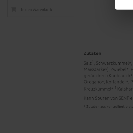
In den Warenkorb
Zutaten
1
Salz
, Schwarzkümmel*,
Maisstärke*), Zwiebel*, 
geräuchert (Knoblauch*
Oregano*, Koriander*, Pe
1
Kreuzkümmel*
Kalahar
Kann Spuren von SENF e
* Zutaten aus kontrolliert bi