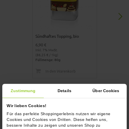
Sündhaftes Topping, bio
Avocado Topp
6,90 €
5,90 €
Inkl. 7% MwSt.
Inkl. 7% MwSt.
(86,25 € / 1kg)
(78,67 € / 1kg)
Füllmenge: 80g
Füllmenge: 75
In den Warenkorb
In den 
Zutaten, Allergenhinweise und
Zustimmung
Details
Über Cookies
Nährwerte
Wir lieben Cookies!
Zutaten
Für das perfekte Shoppingerlebnis nutzen wir eigene
1
Cookies und Cookies von Dritten. Diese helfen uns,
Salz
, Johannisbeere*, Paprika*, Röstzwiebel* (Zwiebel*,
bessere Inhalte zu zeigen und unseren Shop zu
Sonnenblumenöl*), kandierte Kakaonibs* (Kakaobohne*,