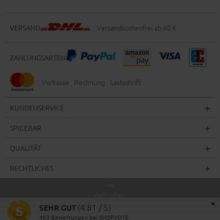
Versandkostenfrei ab 40 €
VERSAND
ZAHLUNGSARTEN
Vorkasse
Rechnung
Lastschrift
KUNDENSERVICE
SPICEBAR
QUALITÄT
RECHTLICHES
nach oben
×
SEHR GUT
(4.81 / 5)
© 2026 Spicebar
403
Bewertungen bei SHOPVOTE